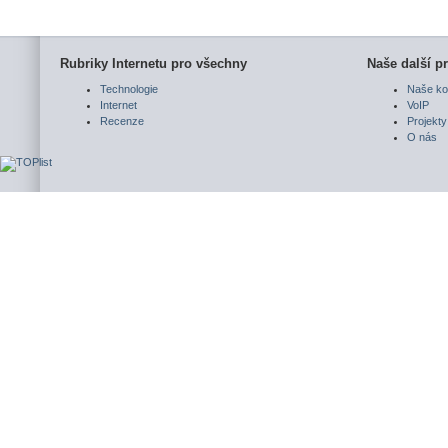
Rubriky Internetu pro všechny
Naše další pr
Technologie
Naše ko
Internet
VoIP
Recenze
Projekty
O nás