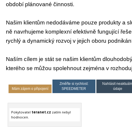
období plánované činnosti.
Našim klientům nedodáváme pouze produkty a slu
ně navrhujeme komplexní efektivně fungující řeše
rychlý a dynamický rozvoj v jejich oboru podnikání
Naším cílem je stát se našim klientům dlouhodob
kterého se můžou spolehnout zejména v rozhodují
Změřte si rychlost:
Nahlásit neaktuáln
Mám zájem o připojení
SPEEDMETER
údaje
Pokytovatel
teranet.cz
zatím nebyl
hodnocen.