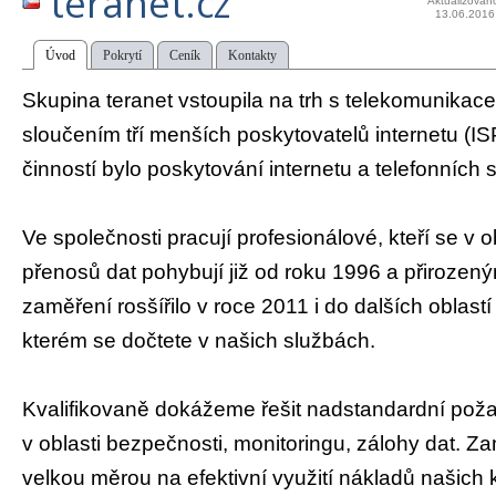
teranet.cz
Aktualizován
13.06.2016
Úvod
Pokrytí
Ceník
Kontakty
Skupina teranet vstoupila na trh s telekomunikac
sloučením tří menších poskytovatelů internetu (ISP)
činností bylo poskytování internetu a telefonních 
Ve společnosti pracují profesionálové, kteří se v ob
přenosů dat pohybují již od roku 1996 a přiroze
zaměření rosšířilo v roce 2011 i do dalších oblastí
kterém se dočtete v našich službách.
Kvalifikovaně dokážeme řešit nadstandardní poža
v oblasti bezpečnosti, monitoringu, zálohy dat. 
velkou měrou na efektivní využití nákladů našich 