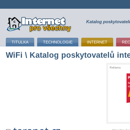
Katalog poskytovatel
připojení k internetu
TITULKA
TECHNOLOGIE
INTERNET
RE
WiFi
\ Katalog poskytovatelů int
Reklama: