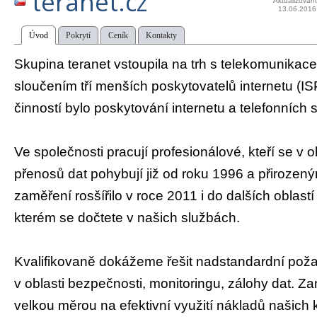
teranet.cz
Aktualizován
13.06.2016
Úvod
Pokrytí
Ceník
Kontakty
Skupina teranet vstoupila na trh s telekomunikac
sloučením tří menších poskytovatelů internetu (ISP)
činností bylo poskytování internetu a telefonních 
Ve společnosti pracují profesionálové, kteří se v ob
přenosů dat pohybují již od roku 1996 a přiroze
zaměření rosšířilo v roce 2011 i do dalších oblastí
kterém se dočtete v našich službách.
Kvalifikovaně dokážeme řešit nadstandardní poža
v oblasti bezpečnosti, monitoringu, zálohy dat. 
velkou měrou na efektivní využití nákladů našich 