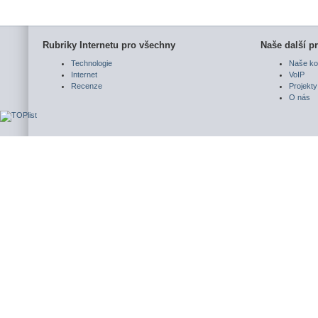
Rubriky Internetu pro všechny
Naše další pr
Technologie
Naše ko
Internet
VoIP
Recenze
Projekty
O nás