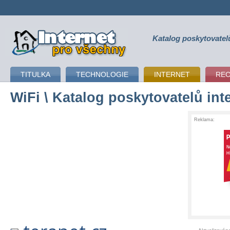
Katalog poskytovatel
připojení k internetu
TITULKA
TECHNOLOGIE
INTERNET
RE
WiFi
\ Katalog poskytovatelů int
Reklama: