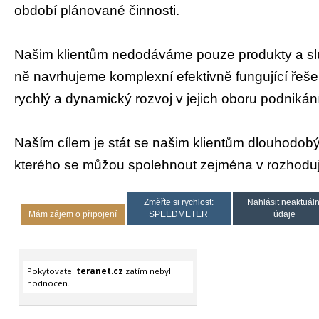
období plánované činnosti.
Našim klientům nedodáváme pouze produkty a slu
ně navrhujeme komplexní efektivně fungující řeše
rychlý a dynamický rozvoj v jejich oboru podnikání
Naším cílem je stát se našim klientům dlouhodob
kterého se můžou spolehnout zejména v rozhodují
Změřte si rychlost:
Nahlásit neaktuáln
Mám zájem o připojení
SPEEDMETER
údaje
Pokytovatel
teranet.cz
zatím nebyl
hodnocen.