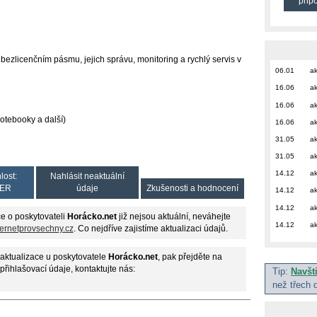
přip
 bezlicenčním pásmu, jejich správu, monitoring a rychlý servis v
06.01
ak
16.06
ak
16.06
ak
notebooky a další)
16.06
ak
31.05
ak
31.05
ak
14.12
ak
lost:
Nahlásit neaktuální
ER
údaje
Zkušenosti a hodnocení
14.12
ak
14.12
ak
e o poskytovateli
Horácko.net
již nejsou aktuální, neváhejte
14.12
ak
ternetprovsechny.cz
. Co nejdříve zajistíme aktualizaci údajů.
aktualizace u poskytovatele
Horácko.net
, pak přejděte na
 přihlašovací údaje, kontaktujte nás:
Tip:
Navšt
než třech 