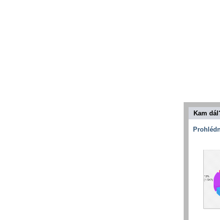
Kam dál
Prohlédn