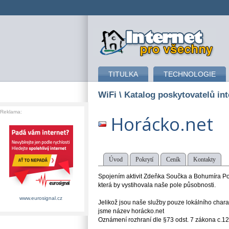
připojení k internetu
TITULKA
TECHNOLOGIE
WiFi
\ Katalog poskytovatelů int
Reklama:
Horácko.net
Úvod
Pokrytí
Ceník
Kontakty
Spojením aktivit Zdeňka Součka a Bohumíra Pos
která by vystihovala naše pole působnosti.
www.eurosignal.cz
Jelikož jsou naše služby pouze lokálního charak
jsme název horácko.net
Oznámení rozhraní dle §73 odst. 7 zákona c.1