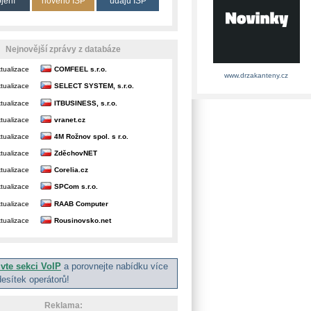
ojení
nového ISP
údajů ISP
Nejnovější zprávy z databáze
tualizace
COMFEEL s.r.o.
www.drzakanteny.cz
tualizace
SELECT SYSTEM, s.r.o.
tualizace
ITBUSINESS, s.r.o.
tualizace
vranet.cz
tualizace
4M Rožnov spol. s r.o.
tualizace
ZděchovNET
tualizace
Corelia.cz
tualizace
SPCom s.r.o.
tualizace
RAAB Computer
tualizace
Rousinovsko.net
ivte sekci VoIP
a porovnejte nabídku více
desítek operátorů!
Reklama: