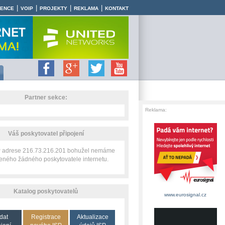
|
|
|
|
RENCE
VOIP
PROJEKTY
REKLAMA
KONTAKT
Partner sekce:
Reklama:
Váš poskytovatel připojení
IP adrese 216.73.216.201 bohužel nemáme
zeného žádného poskytovatele internetu.
Katalog poskytovatelů
www.eurosignal.cz
dat
Registrace
Aktualizace