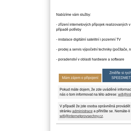
Nabízíme vám služby:
- zřízení internetových přípojek realizovaných v
případě potřeby
- instalace digitální satelitní i pozemní TV
- prodej a servis výpočetní techniky (počítače, 
- poradenství v oblasti hardware a software
Změřte si rych
Mám zájem o připojení
SPEEDMET
Pokud máte dojem, že zde uváděné informac
nás o tom informovat na této adrese:
wifi@in
V případě že jste osoba oprávněná provádět 
stránku
administrace
a přihlšte se. Nemáte-li
wifi@internetprovsechny.cz
.