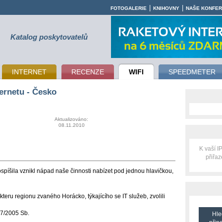
|
|
FOTOGALERIE
KNIHOVNY
NAŠE KONFE
Katalog poskytovatelů
INTERNET
RECENZE
WIFI
SPEEDMETER
ernetu - Česko
Aktualizováno:
08.11.2010
K vaší 
přiřa
píšila vznikl nápad naše činnosti nabízet pod jednou hlavičkou,
teru regionu zvaného Horácko, týkajícího se IT služeb, zvolili
27/2005 Sb.
Hle