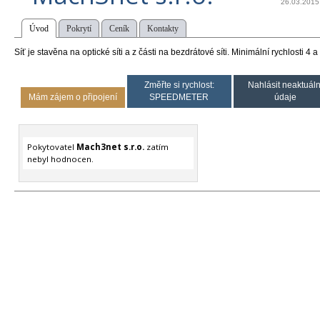
26.03.2015
Úvod
Pokrytí
Ceník
Kontakty
Síť je stavěna na optické síti a z části na bezdrátové síti. Minimální rychlosti 4
Změřte si rychlost:
Nahlásit neaktuáln
Mám zájem o připojení
SPEEDMETER
údaje
Pokytovatel
Mach3net s.r.o.
zatím
nebyl hodnocen.