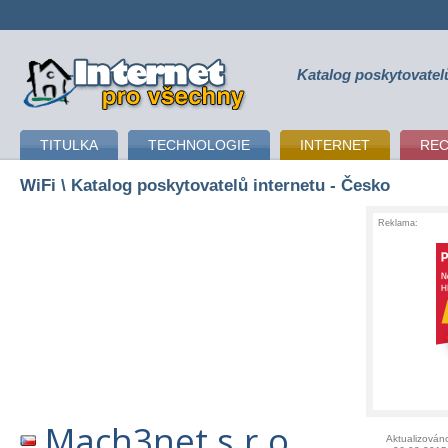
Katalog poskytovatel
připojení k internetu
TITULKA
TECHNOLOGIE
INTERNET
RE
WiFi
\ Katalog poskytovatelů internetu - Česko
Reklama:
Mach3net s.r.o.
Aktualizován