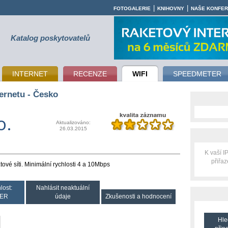
|
|
FOTOGALERIE
KNIHOVNY
NAŠE KONFE
Katalog poskytovatelů
INTERNET
RECENZE
WIFI
SPEEDMETER
ernetu - Česko
o.
Aktualizováno:
26.03.2015
K vaší 
přiřa
átové síti. Minimální rychlosti 4 a 10Mbps
lost:
Nahlásit neaktuální
ER
údaje
Zkušenosti a hodnocení
Hle