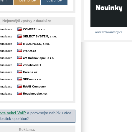
ojení
nového ISP
údajů ISP
Nejnovější zprávy z databáze
tualizace
COMFEEL s.r.o.
www.drzakanteny.cz
tualizace
SELECT SYSTEM, s.r.o.
tualizace
ITBUSINESS, s.r.o.
tualizace
vranet.cz
tualizace
4M Rožnov spol. s r.o.
tualizace
ZděchovNET
tualizace
Corelia.cz
tualizace
SPCom s.r.o.
tualizace
RAAB Computer
tualizace
Rousinovsko.net
ivte sekci VoIP
a porovnejte nabídku více
desítek operátorů!
Reklama: