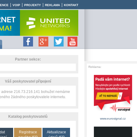
|
|
|
|
RENCE
VOIP
PROJEKTY
REKLAMA
KONTAKT
Partner sekce:
Reklama:
Váš poskytovatel připojení
IP adrese 216.73.216.141 bohužel nemáme
zeného žádného poskytovatele internetu.
Katalog poskytovatelů
www.eurosignal.cz
dat
Registrace
Aktualizace