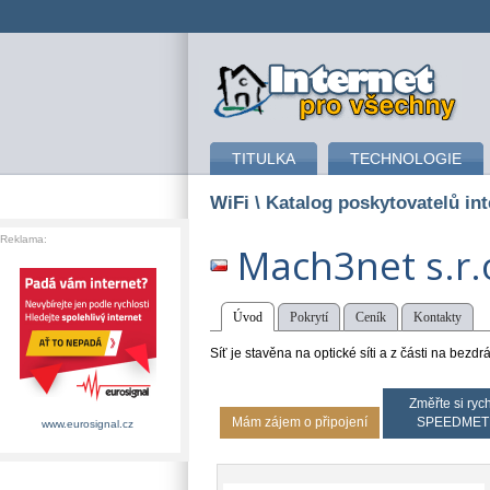
připojení k internetu
TITULKA
TECHNOLOGIE
WiFi
\ Katalog poskytovatelů int
Reklama:
Mach3net s.r.
Úvod
Pokrytí
Ceník
Kontakty
Síť je stavěna na optické síti a z části na bezdr
Změřte si rych
Mám zájem o připojení
SPEEDMET
www.eurosignal.cz