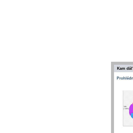
Kam dál
Prohlédn