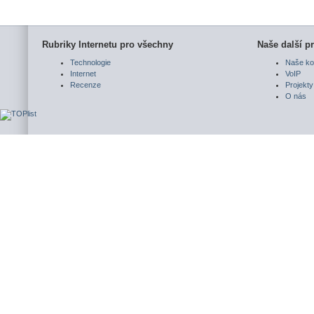
Rubriky Internetu pro všechny
Naše další pr
Technologie
Naše ko
Internet
VoIP
Recenze
Projekty
O nás