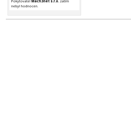
Pokytovatel
Mach3net s.r.o.
zatím
nebyl hodnocen.