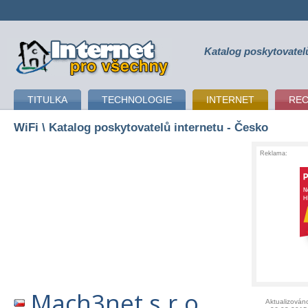
Katalog poskytovatel
připojení k internetu
TITULKA
TECHNOLOGIE
INTERNET
RE
WiFi
\ Katalog poskytovatelů internetu - Česko
Reklama:
Mach3net s.r.o.
Aktualizován