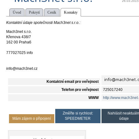
26.03.2015
Úvod
Pokrytí
Ceník
Kontakty
Kontaktní údaje společnosti Mach3net s.r.o.:
Mach3net s.r.o.
Křenova 438/7
162 00 Praha6
777027025 info
info@mach3net.cz
Kontaktní email pro veřejnost
Telefon pro veřejnost
725017240
WWW
http://www.mach3net.
Změřte si rychlost:
Nahlásit neaktuáln
Mám zájem o připojení
SPEEDMETER
údaje