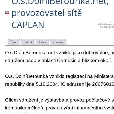
O.s.DolníBerounka.net,
provozovatel sítě
CAPLAN
Aktualizován
08.10.2009
Úvod
Pokrytí
Ceník
Kontakty
O.s DolníBerounka.net vzniklo jako dobrovolné, n
sdružení osob v oblasti Černošic a blízkém okolí.
O.s. DolníBerounka vzniklo registrací na Minister
republiky dne 5.10.2004, IČ sdružení je 266760
Cílem sdružení je výstavba a provoz počítačové 
komunikaci členů, provozování informačního sys