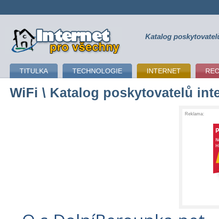
Katalog poskytovatel
připojení k internetu
TITULKA
TECHNOLOGIE
INTERNET
RE
WiFi
\ Katalog poskytovatelů int
Reklama: