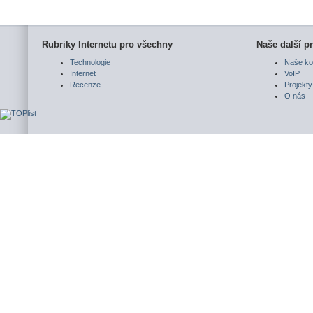
Rubriky Internetu pro všechny
Naše další pr
Technologie
Naše ko
Internet
VoIP
Recenze
Projekty
O nás