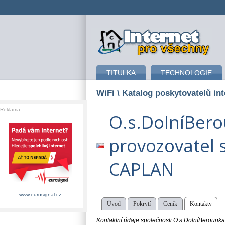
připojení k internetu
TITULKA
TECHNOLOGIE
WiFi
\ Katalog poskytovatelů int
Reklama:
O.s.DolníBero
provozovatel s
CAPLAN
www.eurosignal.cz
Úvod
Pokrytí
Ceník
Kontakty
Kontaktní údaje společnosti O.s.DolníBerounka