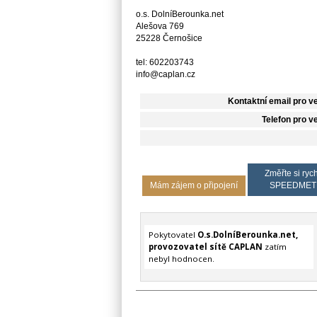
o.s. DolníBerounka.net
Alešova 769
25228 Černošice
tel: 602203743
info@caplan.cz
Kontaktní email pro v
Telefon pro v
Změřte si rych
Mám zájem o připojení
SPEEDMET
Pokytovatel
O.s.DolníBerounka.net,
provozovatel sítě CAPLAN
zatím
nebyl hodnocen.