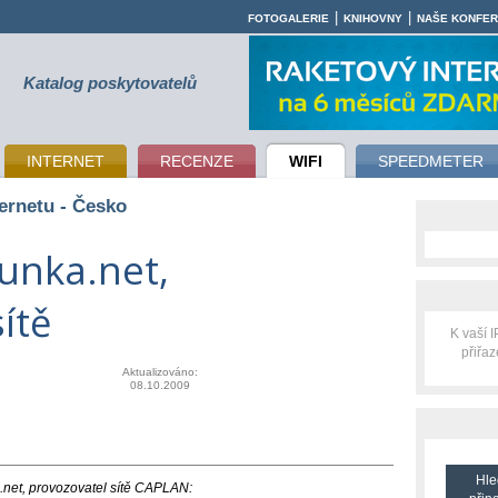
|
|
FOTOGALERIE
KNIHOVNY
NAŠE KONFE
Katalog poskytovatelů
INTERNET
RECENZE
WIFI
SPEEDMETER
ernetu - Česko
unka.net,
ítě
K vaší 
přiřa
Aktualizováno:
08.10.2009
Hle
.net, provozovatel sítě CAPLAN: