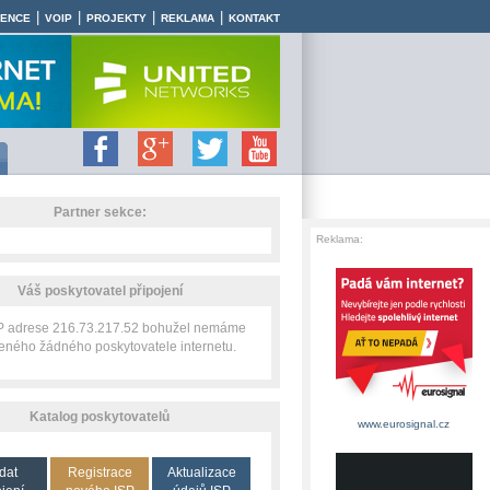
|
|
|
|
RENCE
VOIP
PROJEKTY
REKLAMA
KONTAKT
Partner sekce:
Reklama:
Váš poskytovatel připojení
IP adrese 216.73.217.52 bohužel nemáme
zeného žádného poskytovatele internetu.
Katalog poskytovatelů
www.eurosignal.cz
dat
Registrace
Aktualizace