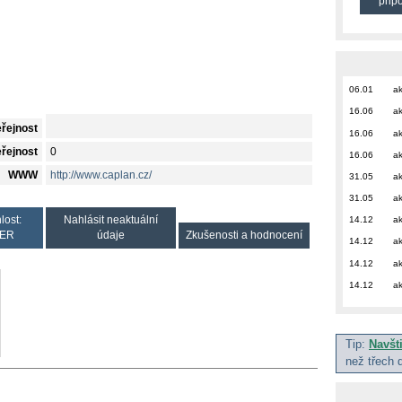
přip
06.01
ak
16.06
ak
eřejnost
16.06
ak
eřejnost
0
16.06
ak
WWW
http://www.caplan.cz/
31.05
ak
31.05
ak
lost:
Nahlásit neaktuální
14.12
ak
ER
údaje
Zkušenosti a hodnocení
14.12
ak
14.12
ak
14.12
ak
Tip:
Navšt
než třech 