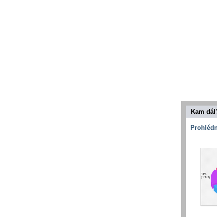
Kam dál
Prohlédn