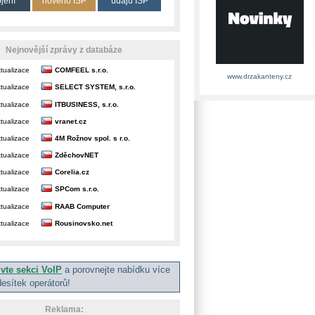
ojení
nového ISP
údajů ISP
Nejnovější zprávy z databáze
tualizace
COMFEEL s.r.o.
www.drzakanteny.cz
tualizace
SELECT SYSTEM, s.r.o.
tualizace
ITBUSINESS, s.r.o.
tualizace
vranet.cz
tualizace
4M Rožnov spol. s r.o.
tualizace
ZděchovNET
tualizace
Corelia.cz
tualizace
SPCom s.r.o.
tualizace
RAAB Computer
tualizace
Rousinovsko.net
ivte sekci VoIP
a porovnejte nabídku více
desítek operátorů!
Reklama: