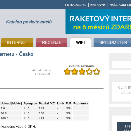
|
|
FOTOGALERIE
KNIHOVNY
NAŠE KONFE
Katalog poskytovatelů
INTERNET
RECENZE
WIFI
SPEEDMETER
ernetu - Česko
Aktualizováno:
17.11.2020
K vaší 
přiřa
Upload [Mbit/s]
Agregace
Paušál [Kč]
Limit
FUP
Poznámka
3.0
1 : 0
249
-
N/A
30.0
1 : 0
350
-
N/A
100.0
1 : 0
499
-
N/A
Hle
ny konečné včetně DPH.