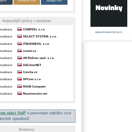
ojení
nového ISP
údajů ISP
Nejnovější zprávy z databáze
tualizace
COMFEEL s.r.o.
www.drzakanteny.cz
tualizace
SELECT SYSTEM, s.r.o.
tualizace
ITBUSINESS, s.r.o.
tualizace
vranet.cz
tualizace
4M Rožnov spol. s r.o.
tualizace
ZděchovNET
tualizace
Corelia.cz
tualizace
SPCom s.r.o.
tualizace
RAAB Computer
tualizace
Rousinovsko.net
ivte sekci VoIP
a porovnejte nabídku více
desítek operátorů!
Reklama: