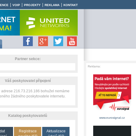
|
|
|
|
RENCE
VOIP
PROJEKTY
REKLAMA
KONTAKT
Partner sekce:
Reklama:
Váš poskytovatel připojení
IP adrese 216.73.216.186 bohužel nemáme
zeného žádného poskytovatele internetu.
Katalog poskytovatelů
www.eurosignal.cz
dat
Registrace
Aktualizace