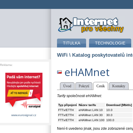
připojení k internetu
TITULKA
TECHNOLOGIE
WiFi
\ Katalog poskytovatelů int
Reklama:
eHAMnet
Úvod
Pokrytí
Ceník
Kontakty
Tarify společnosti eHAMnet:
Typ připojení
Název tarifu
Download [Mbit/s]
FTTx/ETTH
eHAMnet LAN 10
10.0
FTTx/ETTH
eHAMnet LAN 30
30.0
www.eurosignal.cz
FTTx/ETTH
eHAMnet LAN 100
100.0
Není-li uvedeno jinak, jsou zde zobrazené ce