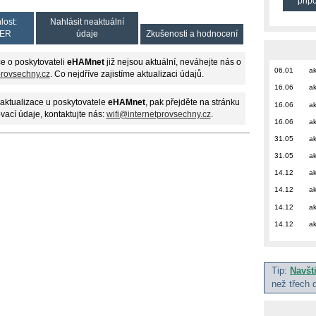
přip
lost:
Nahlásit neaktuální
ER
údaje
Zkušenosti a hodnocení
e o poskytovateli
eHAMnet
již nejsou aktuální, neváhejte nás o
06.01
ak
provsechny.cz
. Co nejdříve zajistíme aktualizaci údajů.
16.06
ak
aktualizace u poskytovatele
eHAMnet
, pak přejděte na stránku
16.06
ak
ovací údaje, kontaktujte nás:
wifi@internetprovsechny.cz
.
16.06
ak
31.05
ak
31.05
ak
14.12
ak
14.12
ak
14.12
ak
14.12
ak
Tip:
Navšt
než třech 