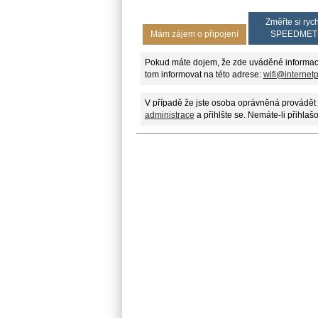
Změřte si rych
Mám zájem o připojení
SPEEDMET
Pokud máte dojem, že zde uváděné informac
tom informovat na této adrese:
wifi@internet
V případě že jste osoba oprávněná provádět 
administrace
a přihlšte se. Nemáte-li přihlaš