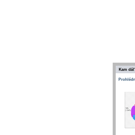
Kam dál
Prohlédn