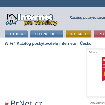
Katalog poskytovatel
připojení k internetu
TITULKA
TECHNOLOGIE
INTERNET
RE
WiFi
\ Katalog poskytovatelů internetu - Česko
Reklama:
BrNet.cz
Aktualizován