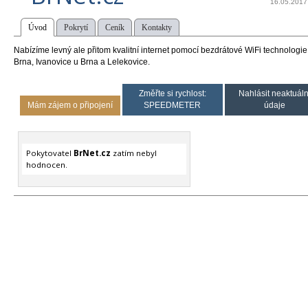
16.05.2017
Úvod
Pokrytí
Ceník
Kontakty
Nabízíme levný ale přitom kvalitní internet pomocí bezdrátové WiFi technolog
Brna, Ivanovice u Brna a Lelekovice.
Změřte si rychlost:
Nahlásit neaktuáln
Mám zájem o připojení
SPEEDMETER
údaje
Pokytovatel
BrNet.cz
zatím nebyl
hodnocen.