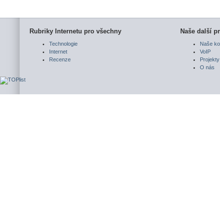
Rubriky Internetu pro všechny
Naše další pr
Technologie
Naše ko
Internet
VoIP
Recenze
Projekty
O nás