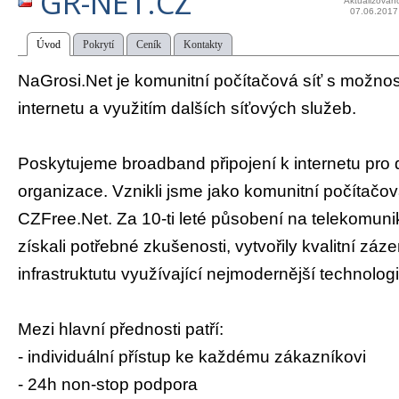
GR-NET.CZ
Aktualizován
07.06.2017
Úvod
Pokrytí
Ceník
Kontakty
NaGrosi.Net je komunitní počítačová síť s možnost
internetu a využitím dalších síťových služeb.
Poskytujeme broadband připojení k internetu pro dá
organizace. Vznikli jsme jako komunitní počítačová
CZFree.Net. Za 10-ti leté působení na telekomun
získali potřebné zkušenosti, vytvořily kvalitní záze
infrastruktutu využívající nejmodernější technolog
Mezi hlavní přednosti patří:
- individuální přístup ke každému zákazníkovi
- 24h non-stop podpora