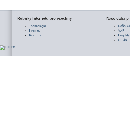
Rubriky Internetu pro všechny
Naše další pr
Technologie
Naše ko
Internet
VoIP
Recenze
Projekty
O nás