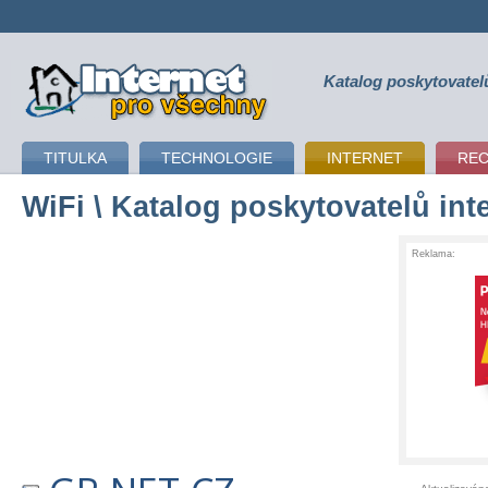
Katalog poskytovatel
připojení k internetu
TITULKA
TECHNOLOGIE
INTERNET
RE
WiFi
\ Katalog poskytovatelů int
Reklama: