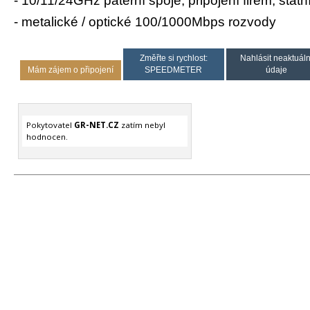
- 10/11/24GHz páteřní spoje, připojení firem, stat
- metalické / optické 100/1000Mbps rozvody
Změřte si rychlost:
Nahlásit neaktuáln
Mám zájem o připojení
SPEEDMETER
údaje
Pokytovatel
GR-NET.CZ
zatím nebyl
hodnocen.