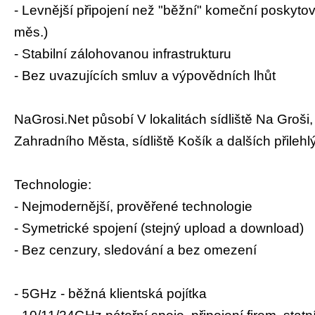
- Levnější připojení než "běžní" komeční poskytova
měs.)
- Stabilní zálohovanou infrastrukturu
- Bez uvazujících smluv a výpovědních lhůt
NaGrosi.Net působí V lokalitách sídliště Na Groši, 
Zahradního Města, sídliště Košík a dalších přilehlý
Technologie:
- Nejmodernější, prověřené technologie
- Symetrické spojení (stejný upload a download)
- Bez cenzury, sledování a bez omezení
- 5GHz - běžná klientská pojítka