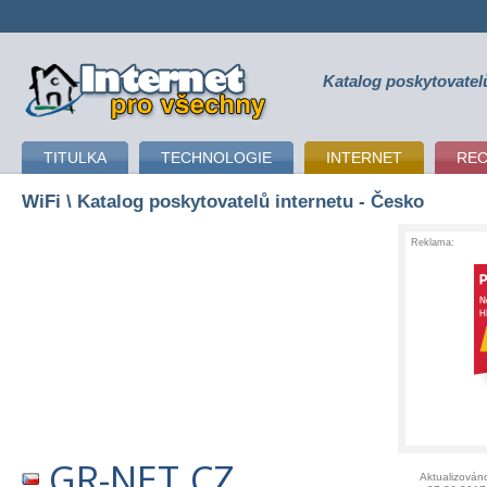
Katalog poskytovatel
připojení k internetu
TITULKA
TECHNOLOGIE
INTERNET
RE
WiFi
\ Katalog poskytovatelů internetu - Česko
Reklama:
GR-NET.CZ
Aktualizován