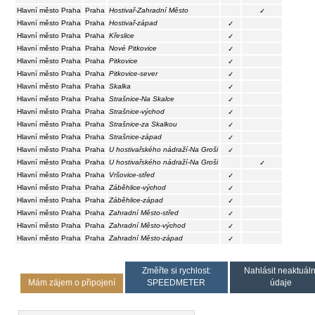
Hlavní město Praha
Praha
Hostivař-Zahradní Město
✓
Hlavní město Praha
Praha
Hostivař-západ
✓
Hlavní město Praha
Praha
Křeslice
✓
Hlavní město Praha
Praha
Nové Pitkovice
✓
Hlavní město Praha
Praha
Pitkovice
✓
Hlavní město Praha
Praha
Pitkovice-sever
✓
Hlavní město Praha
Praha
Skalka
✓
Hlavní město Praha
Praha
Strašnice-Na Skalce
✓
Hlavní město Praha
Praha
Strašnice-východ
✓
Hlavní město Praha
Praha
Strašnice-za Skalkou
✓
Hlavní město Praha
Praha
Strašnice-západ
✓
Hlavní město Praha
Praha
U hostivařského nádraží-Na Groši
✓
Hlavní město Praha
Praha
U hostivařského nádraží-Na Groši
✓
Hlavní město Praha
Praha
Vršovice-střed
✓
Hlavní město Praha
Praha
Záběhlice-východ
✓
Hlavní město Praha
Praha
Záběhlice-západ
✓
Hlavní město Praha
Praha
Zahradní Město-střed
✓
Hlavní město Praha
Praha
Zahradní Město-východ
✓
Hlavní město Praha
Praha
Zahradní Město-západ
✓
Změřte si rychlost:
Nahlásit neaktuáln
Mám zájem o připojení
SPEEDMETER
údaje