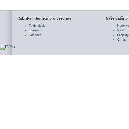
Rubriky Internetu pro všechny
Naše další pr
Technologie
Naše ko
Internet
VoIP
Recenze
Projekty
O nás