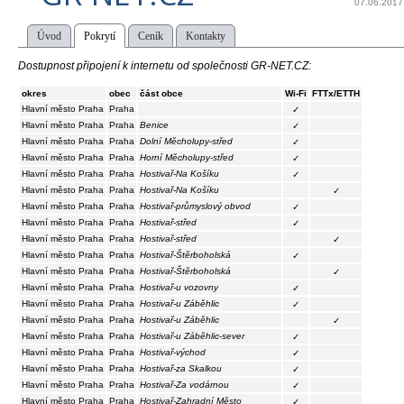
07.06.2017
Úvod
Pokrytí
Ceník
Kontakty
Dostupnost připojení k internetu od společnosti GR-NET.CZ:
okres
obec
část obce
Wi-Fi
FTTx/ETTH
Hlavní město Praha
Praha
✓
Hlavní město Praha
Praha
Benice
✓
Hlavní město Praha
Praha
Dolní Měcholupy-střed
✓
Hlavní město Praha
Praha
Horní Měcholupy-střed
✓
Hlavní město Praha
Praha
Hostivař-Na Košíku
✓
Hlavní město Praha
Praha
Hostivař-Na Košíku
✓
Hlavní město Praha
Praha
Hostivař-průmyslový obvod
✓
Hlavní město Praha
Praha
Hostivař-střed
✓
Hlavní město Praha
Praha
Hostivař-střed
✓
Hlavní město Praha
Praha
Hostivař-Štěrboholská
✓
Hlavní město Praha
Praha
Hostivař-Štěrboholská
✓
Hlavní město Praha
Praha
Hostivař-u vozovny
✓
Hlavní město Praha
Praha
Hostivař-u Záběhlic
✓
Hlavní město Praha
Praha
Hostivař-u Záběhlic
✓
Hlavní město Praha
Praha
Hostivař-u Záběhlic-sever
✓
Hlavní město Praha
Praha
Hostivař-východ
✓
Hlavní město Praha
Praha
Hostivař-za Skalkou
✓
Hlavní město Praha
Praha
Hostivař-Za vodárnou
✓
Hlavní město Praha
Praha
Hostivař-Zahradní Město
✓