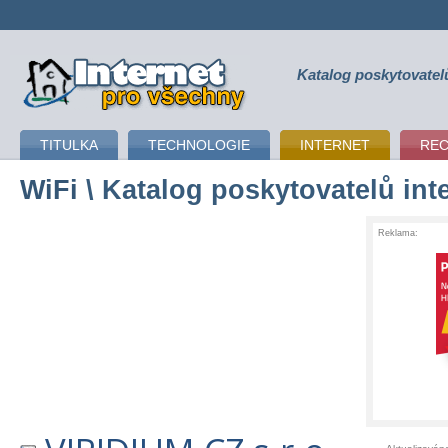
Katalog poskytovatel
připojení k internetu
TITULKA
TECHNOLOGIE
INTERNET
RE
WiFi
\ Katalog poskytovatelů int
Reklama: