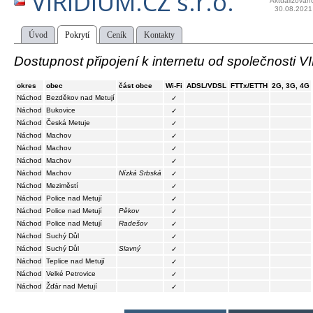
VIRIDIUM.CZ s.r.o.
Aktualizován
30.08.2021
Úvod
Pokrytí
Ceník
Kontakty
Dostupnost připojení k internetu od společnosti V
okres
obec
část obce
Wi-Fi
ADSL/VDSL
FTTx/ETTH
2G, 3G, 4G
Náchod
Bezděkov nad Metují
✓
Náchod
Bukovice
✓
Náchod
Česká Metuje
✓
Náchod
Machov
✓
Náchod
Machov
✓
Náchod
Machov
✓
Náchod
Machov
Nízká Srbská
✓
Náchod
Meziměstí
✓
Náchod
Police nad Metují
✓
Náchod
Police nad Metují
Pěkov
✓
Náchod
Police nad Metují
Radešov
✓
Náchod
Suchý Důl
✓
Náchod
Suchý Důl
Slavný
✓
Náchod
Teplice nad Metují
✓
Náchod
Velké Petrovice
✓
Náchod
Žďár nad Metují
✓