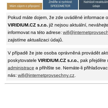
Změřte si rychlost:
Nahlásit neaktuáln
Mám zájem o připojení
SPEEDMETER
údaje
Pokud máte dojem, že zde uváděné informace o 
VIRIDIUM.CZ s.r.o.
již nejsou aktuální, neváhejt
informovat na této adrese:
wifi@internetprovsec
zajistíme aktualizaci údajů.
V případě že jste osoba oprávněná provádět akt
poskytovatele
VIRIDIUM.CZ s.r.o.
, pak přejděte
administrace
a přihlšte se. Nemáte-li přihlašovac
nás:
wifi@internetprovsechny.cz
.