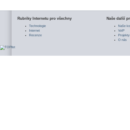
Rubriky Internetu pro všechny
Naše další pr
Technologie
Naše ko
Internet
VoIP
Recenze
Projekty
O nás