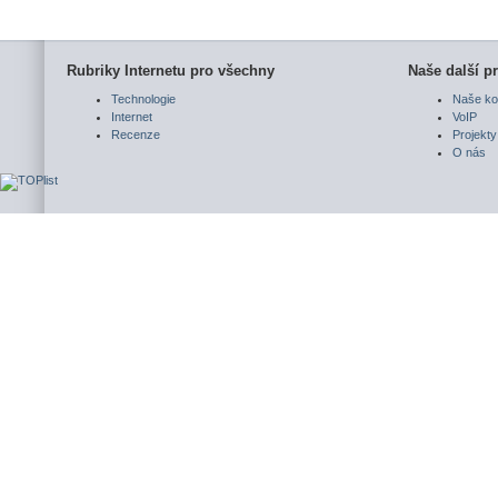
Rubriky Internetu pro všechny
Naše další pr
Technologie
Naše ko
Internet
VoIP
Recenze
Projekty
O nás