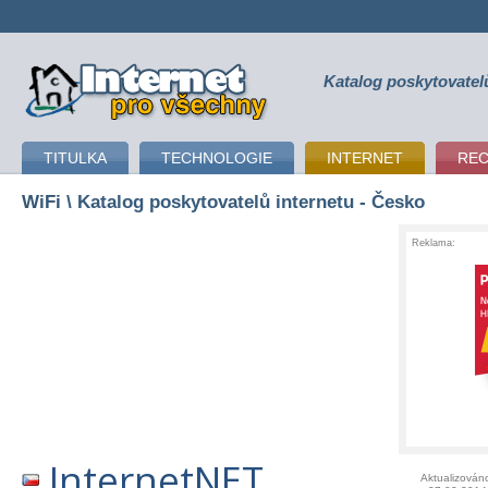
Katalog poskytovatel
připojení k internetu
TITULKA
TECHNOLOGIE
INTERNET
RE
WiFi
\ Katalog poskytovatelů internetu - Česko
Reklama:
InternetNET
Aktualizován