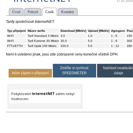
27.02.2014
Úvod
Pokrytí
Ceník
Kontakty
Tarify společnosti InternetNET:
Typ připojení
Název tarifu
Download [Mbit/s]
Upload [Mbit/s]
Agregace
Pauš
Wi-Fi
Tarif Standard 3 Mbit/s
3.0
1.0
1 : 6
150
Wi-Fi
Tarif Extreme 30 Mbit/s
30.0
5.0
1 : 6
300
FTTx/ETTH
Tarif Optik 100 Mbit/s
100.0
5.0
1 : 12
280
Není-li uvedeno jinak, jsou zde zobrazené ceny konečné včetně DPH.
Změřte si rychlost:
Nahlásit neaktuáln
Mám zájem o připojení
SPEEDMETER
údaje
Pokytovatel
InternetNET
zatím nebyl
hodnocen.