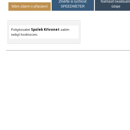
Změřte si rychlost:
Nahlásit neaktuáln
Mám zájem o připojení
SPEEDMETER
údaje
Pokytovatel
Spolek Křivonet
zatím
nebyl hodnocen.