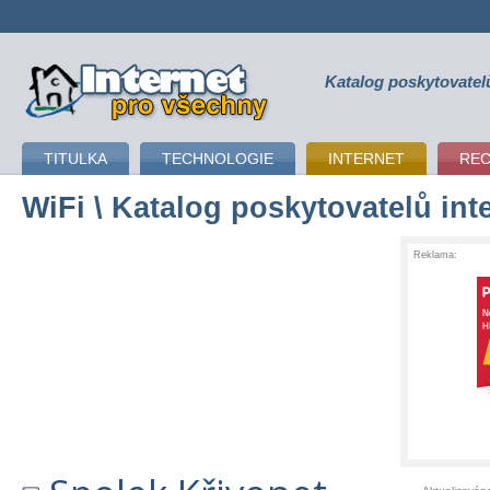
Katalog poskytovatel
připojení k internetu
TITULKA
TECHNOLOGIE
INTERNET
RE
WiFi
\ Katalog poskytovatelů int
Reklama: