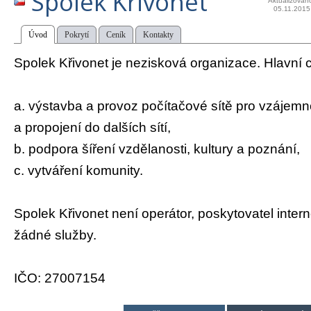
Spolek Křivonet
Aktualizován
05.11.2015
Úvod
Pokrytí
Ceník
Kontakty
Spolek Křivonet je nezisková organizace. Hlavní c
a. výstavba a provoz počítačové sítě pro vzájem
a propojení do dalších sítí,
b. podpora šíření vzdělanosti, kultury a poznání,
c. vytváření komunity.
Spolek Křivonet není operátor, poskytovatel intern
žádné služby.
IČO: 27007154