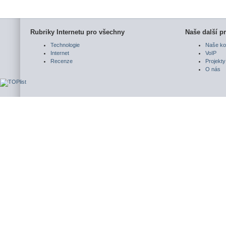
Rubriky Internetu pro všechny
Naše další pr
Technologie
Naše ko
Internet
VoIP
Recenze
Projekty
O nás