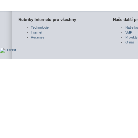
Rubriky Internetu pro všechny
Naše další pr
Technologie
Naše ko
Internet
VoIP
Recenze
Projekty
O nás