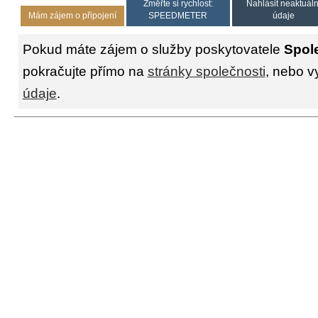
Změřte si rychlost:
Nahlásit neaktuáln
Mám zájem o připojení
SPEEDMETER
údaje
Pokud máte zájem o služby poskytovatele
Spol
pokračujte přímo na
stránky společnosti
, nebo v
údaje
.