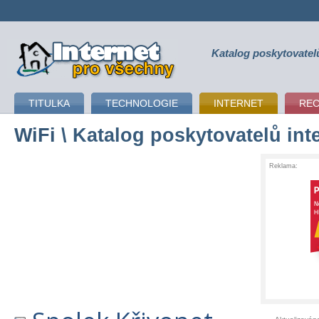
Katalog poskytovatel
připojení k internetu
TITULKA
TECHNOLOGIE
INTERNET
RE
WiFi
\ Katalog poskytovatelů int
Reklama: