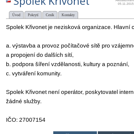
Spolek Křivonet
Aktualizován
05.11.2015
Úvod
Pokrytí
Ceník
Kontakty
Spolek Křivonet je nezisková organizace. Hlavní c
a. výstavba a provoz počítačové sítě pro vzájem
a propojení do dalších sítí,
b. podpora šíření vzdělanosti, kultury a poznání,
c. vytváření komunity.
Spolek Křivonet není operátor, poskytovatel intern
žádné služby.
IČO: 27007154