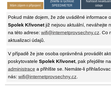
Změřte si rychlost:
Nahlásit neaktuáln
Mám zájem o připojení
SPEEDMETER
údaje
Pokud máte dojem, že zde uváděné informace o 
Spolek Křivonet
již nejsou aktuální, neváhejte 
na této adrese:
wifi@internetprovsechny.cz
. Co 
aktualizaci údajů.
V případě že jste osoba oprávněná provádět akt
poskytovatele
Spolek Křivonet
, pak přejděte n
administrace
a přihlšte se. Nemáte-li přihlašovac
nás:
wifi@internetprovsechny.cz
.