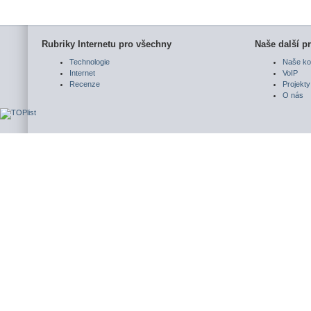
Rubriky Internetu pro všechny
Naše další pr
Technologie
Naše ko
Internet
VoIP
Recenze
Projekty
O nás