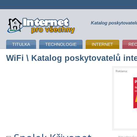
Katalog poskytovatel
připojení k internetu
TITULKA
TECHNOLOGIE
INTERNET
RE
WiFi
\ Katalog poskytovatelů int
Reklama: