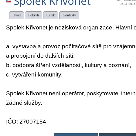
Spolek Křivonet
Aktualizován
05.11.2015
Úvod
Pokrytí
Ceník
Kontakty
Spolek Křivonet je nezisková organizace. Hlavní c
a. výstavba a provoz počítačové sítě pro vzájem
a propojení do dalších sítí,
b. podpora šíření vzdělanosti, kultury a poznání,
c. vytváření komunity.
Spolek Křivonet není operátor, poskytovatel intern
žádné služby.
IČO: 27007154