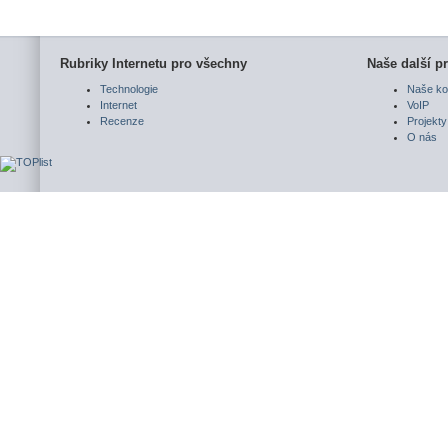
Rubriky Internetu pro všechny
Naše další pr
Technologie
Naše ko
Internet
VoIP
Recenze
Projekty
O nás