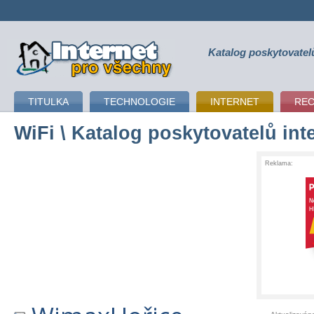
Katalog poskytovatel
připojení k internetu
TITULKA
TECHNOLOGIE
INTERNET
RE
WiFi
\ Katalog poskytovatelů int
Reklama: