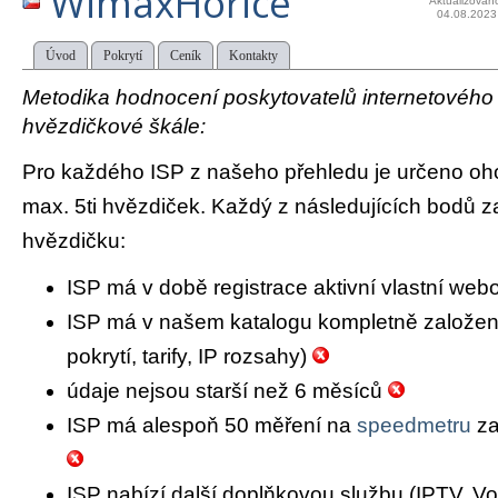
WimaxHořice
Aktualizován
04.08.2023
Úvod
Pokrytí
Ceník
Kontakty
Metodika hodnocení poskytovatelů internetového př
hvězdičkové škále:
Pro každého ISP z našeho přehledu je určeno oh
max. 5ti hvězdiček. Každý z následujících bodů za
hvězdičku:
ISP má v době registrace aktivní vlastní we
ISP má v našem katalogu kompletně založený 
pokrytí, tarify, IP rozsahy)
údaje nejsou starší než 6 měsíců
ISP má alespoň 50 měření na
speedmetru
za
ISP nabízí další doplňkovou službu (IPTV, Vo