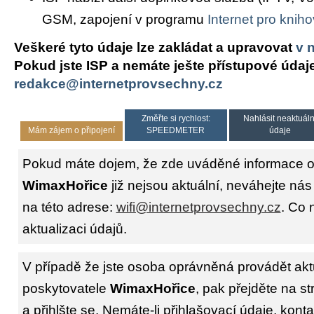
GSM, zapojení v programu
Internet pro knih
Veškeré tyto údaje lze zakládat a upravovat
v 
Pokud jste ISP a nemáte ješte přístupové údaj
redakce@internetprovsechny.cz
Změřte si rychlost:
Nahlásit neaktuáln
Mám zájem o připojení
SPEEDMETER
údaje
Pokud máte dojem, že zde uváděné informace o 
WimaxHořice
již nejsou aktuální, neváhejte nás
na této adrese:
wifi@internetprovsechny.cz
. Co 
aktualizaci údajů.
V případě že jste osoba oprávněná provádět akt
poskytovatele
WimaxHořice
, pak přejděte na s
a přihlšte se. Nemáte-li přihlašovací údaje, konta