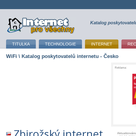
Katalog poskytovatel
připojení k internetu
TITULKA
TECHNOLOGIE
INTERNET
RE
WiFi
\ Katalog poskytovatelů internetu - Česko
Reklama:
Zbirožský internet
Aktualizován