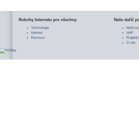
Rubriky Internetu pro všechny
Naše další pr
Technologie
Naše ko
Internet
VoIP
Recenze
Projekty
O nás