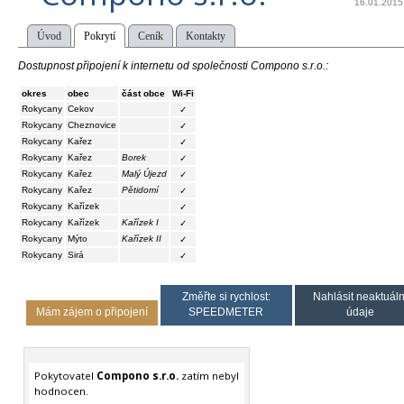
16.01.2015
Úvod
Pokrytí
Ceník
Kontakty
Dostupnost připojení k internetu od společnosti Compono s.r.o.:
okres
obec
část obce
Wi-Fi
Rokycany
Cekov
✓
Rokycany
Cheznovice
✓
Rokycany
Kařez
✓
Rokycany
Kařez
Borek
✓
Rokycany
Kařez
Malý Újezd
✓
Rokycany
Kařez
Pětidomí
✓
Rokycany
Kařízek
✓
Rokycany
Kařízek
Kařízek I
✓
Rokycany
Mýto
Kařízek II
✓
Rokycany
Sirá
✓
Změřte si rychlost:
Nahlásit neaktuáln
Mám zájem o připojení
SPEEDMETER
údaje
Pokytovatel
Compono s.r.o.
zatím nebyl
hodnocen.