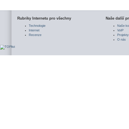
Rubriky Internetu pro všechny
Naše další pr
Technologie
Naše ko
Internet
VoIP
Recenze
Projekty
O nás