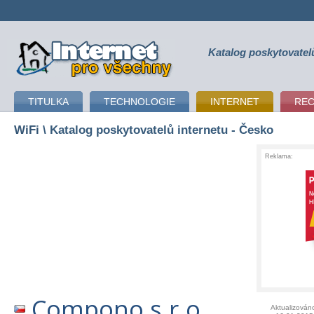
Katalog poskytovatel
připojení k internetu
TITULKA
TECHNOLOGIE
INTERNET
RE
WiFi
\ Katalog poskytovatelů internetu - Česko
Reklama:
Compono s.r.o.
Aktualizován