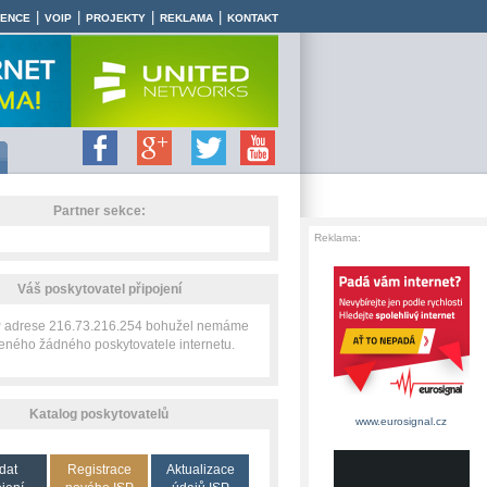
|
|
|
|
RENCE
VOIP
PROJEKTY
REKLAMA
KONTAKT
Partner sekce:
Reklama:
Váš poskytovatel připojení
IP adrese 216.73.216.254 bohužel nemáme
zeného žádného poskytovatele internetu.
Katalog poskytovatelů
www.eurosignal.cz
dat
Registrace
Aktualizace