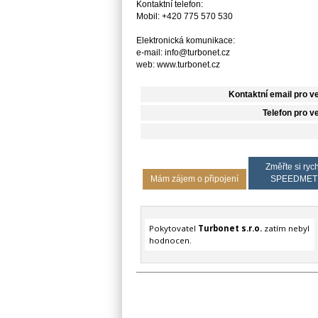
Kontaktní telefon:
Mobil: +420 775 570 530
Elektronická komunikace:
e-mail: info@turbonet.cz
web: www.turbonet.cz
Kontaktní email pro v
Telefon pro v
Změřte si rych
Mám zájem o připojení
SPEEDMET
Pokytovatel
Turbonet s.r.o.
zatím nebyl
hodnocen.