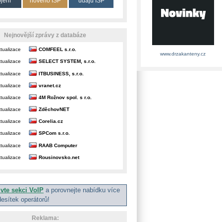
ojení
nového ISP
údajů ISP
Nejnovější zprávy z databáze
tualizace
COMFEEL s.r.o.
www.drzakanteny.cz
tualizace
SELECT SYSTEM, s.r.o.
tualizace
ITBUSINESS, s.r.o.
tualizace
vranet.cz
tualizace
4M Rožnov spol. s r.o.
tualizace
ZděchovNET
tualizace
Corelia.cz
tualizace
SPCom s.r.o.
tualizace
RAAB Computer
tualizace
Rousinovsko.net
ivte sekci VoIP
a porovnejte nabídku více
desítek operátorů!
Reklama: