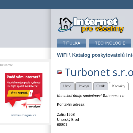
připojení k internetu
TITULKA
TECHNOLOGIE
WiFi
\ Katalog poskytovatelů int
Reklama:
Turbonet s.r.o
Úvod
Pokrytí
Ceník
Kontakty
Kontaktní údaje společnosti Turbonet s.r.o.:
Kontaktní adresa:
Zátiší 1958
www.eurosignal.cz
Uherský Brod
68801