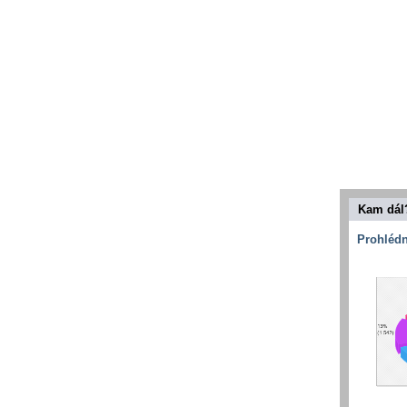
Kam dál
Prohlédn