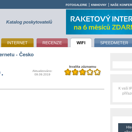
|
|
FOTOGALERIE
KNIHOVNY
NAŠE KONFE
Katalog poskytovatelů
INTERNET
RECENZE
WIFI
SPEEDMETER
ernetu - Česko
.
Aktualizováno:
09.09.2019
K vaší 
přiřa
Hle