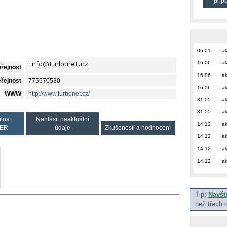
přip
06.01
ak
16.06
ak
eřejnost
16.06
ak
eřejnost
775570530
16.06
ak
WWW
http://www.turbonet.cz/
31.05
ak
31.05
ak
lost:
Nahlásit neaktuální
14.12
ak
ER
údaje
Zkušenosti a hodnocení
14.12
ak
14.12
ak
14.12
ak
Tip:
Navšt
než třech 