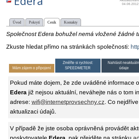
Edera
Aktualizován
04.06.2012
Úvod
Pokrytí
Ceník
Kontakty
Společnost Edera bohužel nemá vložené žádné tar
Zkuste hledat přímo na stránkách společnosti:
htt
Změřte si rychlost:
Nahlásit neaktuáln
Mám zájem o připojení
SPEEDMETER
údaje
Pokud máte dojem, že zde uváděné informace o 
Edera
již nejsou aktuální, neváhejte nás o tom i
adrese:
wifi@internetprovsechny.cz
. Co nejdříve
aktualizaci údajů.
V případě že jste osoba oprávněná provádět akt
poskytovatele
Edera
, pak přejděte na stránku
ad