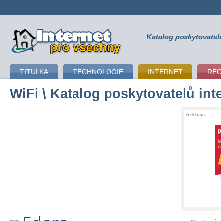
Katalog poskytovatel
připojení k internetu
TITULKA
TECHNOLOGIE
INTERNET
RE
WiFi
\ Katalog poskytovatelů int
Reklama: