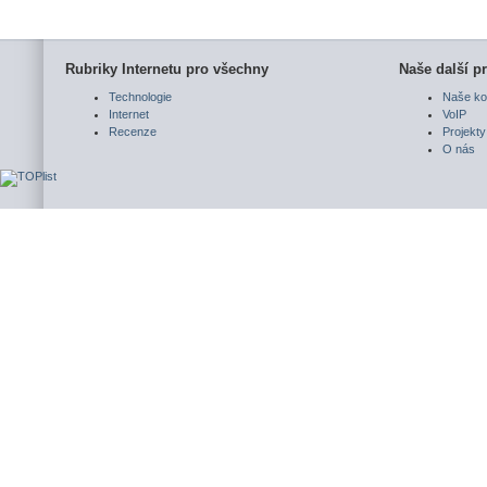
Rubriky Internetu pro všechny
Naše další pr
Technologie
Naše ko
Internet
VoIP
Recenze
Projekty
O nás