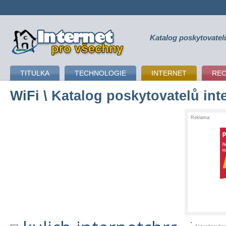
Katalog poskytovatel
připojení k internetu
TITULKA
TECHNOLOGIE
INTERNET
RE
WiFi
\ Katalog poskytovatelů int
Reklama: