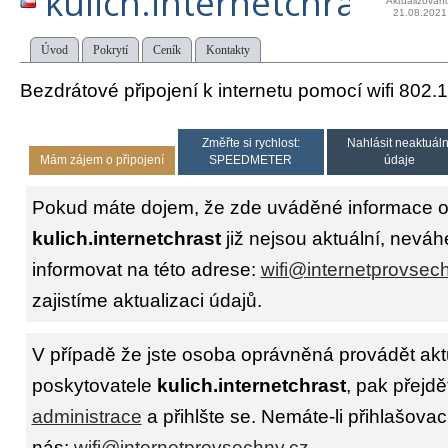
kulich.internetchrast
Aktualizován
21.08.2021
Úvod
Pokrytí
Ceník
Kontakty
Bezdrátové připojení k internetu pomocí wifi 802.
Změřte si rychlost:
Nahlásit neaktuáln
Mám zájem o připojení
SPEEDMETER
údaje
Pokud máte dojem, že zde uváděné informace o 
kulich.internetchrast
již nejsou aktuální, neváh
informovat na této adrese:
wifi@internetprovsec
zajistíme aktualizaci údajů.
V případě že jste osoba oprávněná provádět akt
poskytovatele
kulich.internetchrast
, pak přejdě
administrace
a přihlšte se. Nemáte-li přihlašovac
nás:
wifi@internetprovsechny.cz
.