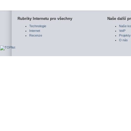
Rubriky Internetu pro všechny
Naše další pr
Technologie
Naše ko
Internet
VoIP
Recenze
Projekty
O nás