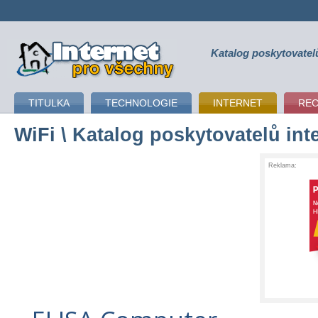
Katalog poskytovatel
připojení k internetu
TITULKA
TECHNOLOGIE
INTERNET
RE
WiFi
\ Katalog poskytovatelů int
Reklama: