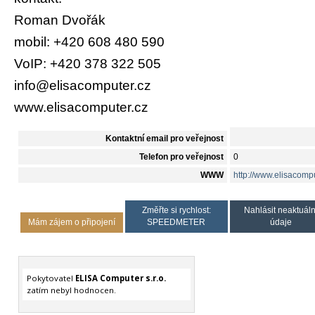
Roman Dvořák
mobil: +420 608 480 590
VoIP: +420 378 322 505
info@elisacomputer.cz
www.elisacomputer.cz
Kontaktní email pro veřejnost
Telefon pro veřejnost
0
WWW
http://www.elisacompu
Změřte si rychlost:
Nahlásit neaktuáln
Mám zájem o připojení
SPEEDMETER
údaje
Pokytovatel
ELISA Computer s.r.o.
zatím nebyl hodnocen.