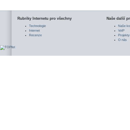
Rubriky Internetu pro všechny
Naše další pr
Technologie
Naše ko
Internet
VoIP
Recenze
Projekty
O nás