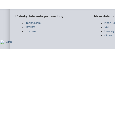
Rubriky Internetu pro všechny
Naše další pr
Technologie
Naše ko
Internet
VoIP
Recenze
Projekty
O nás