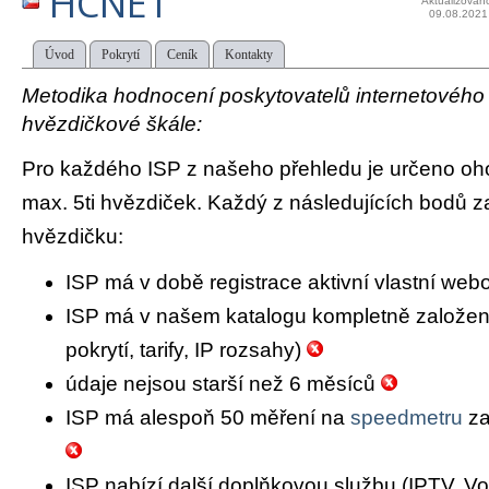
HCNET
Aktualizován
09.08.2021
Úvod
Pokrytí
Ceník
Kontakty
Metodika hodnocení poskytovatelů internetového př
hvězdičkové škále:
Pro každého ISP z našeho přehledu je určeno oh
max. 5ti hvězdiček. Každý z následujících bodů za
hvězdičku:
ISP má v době registrace aktivní vlastní we
ISP má v našem katalogu kompletně založený 
pokrytí, tarify, IP rozsahy)
údaje nejsou starší než 6 měsíců
ISP má alespoň 50 měření na
speedmetru
za
ISP nabízí další doplňkovou službu (IPTV, Vo