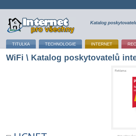
Katalog poskytovatel
připojení k internetu
TITULKA
TECHNOLOGIE
INTERNET
RE
WiFi
\ Katalog poskytovatelů int
Reklama: