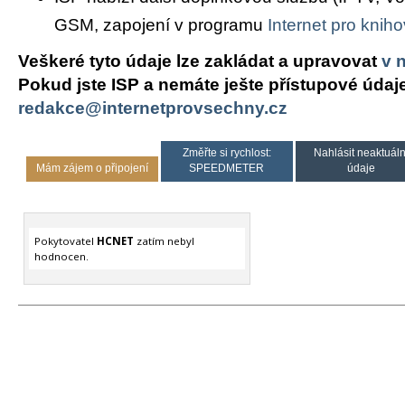
GSM, zapojení v programu
Internet pro knih
Veškeré tyto údaje lze zakládat a upravovat
v 
Pokud jste ISP a nemáte ješte přístupové údaj
redakce@internetprovsechny.cz
Změřte si rychlost:
Nahlásit neaktuáln
Mám zájem o připojení
SPEEDMETER
údaje
Pokytovatel
HCNET
zatím nebyl
hodnocen.