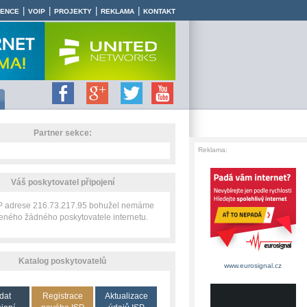
|
|
|
|
RENCE
VOIP
PROJEKTY
REKLAMA
KONTAKT
Partner sekce:
Reklama:
Váš poskytovatel připojení
IP adrese 216.73.217.95 bohužel nemáme
zeného žádného poskytovatele internetu.
Katalog poskytovatelů
www.eurosignal.cz
dat
Registrace
Aktualizace