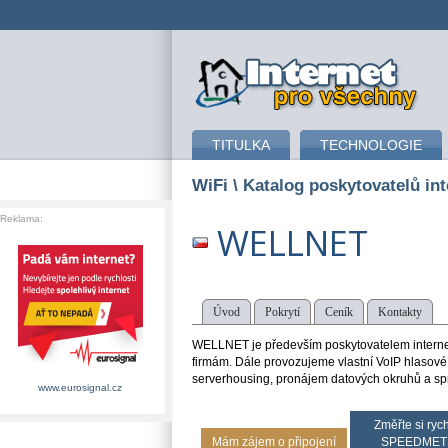
připojení k internetu
TITULKA
TECHNOLOGIE
WiFi
\ Katalog poskytovatelů int
Reklama:
WELLNET
Úvod
Pokrytí
Ceník
Kontakty
WELLNET je především poskytovatelem intern
firmám. Dále provozujeme vlastní VoIP hlasové 
serverhousing, pronájem datových okruhů a sprá
www.eurosignal.cz
Změřte si rych
Mám zájem o připojení
SPEEDMET