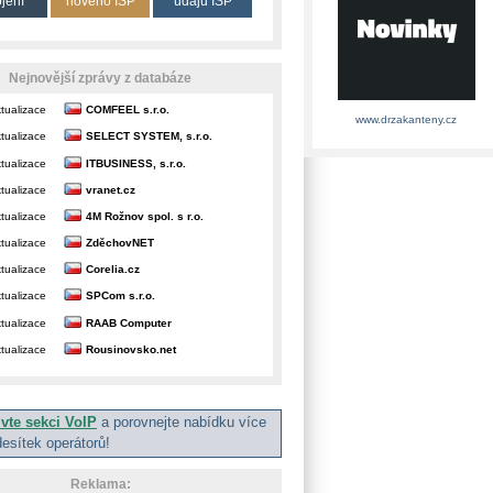
ojení
nového ISP
údajů ISP
Nejnovější zprávy z databáze
tualizace
COMFEEL s.r.o.
www.drzakanteny.cz
tualizace
SELECT SYSTEM, s.r.o.
tualizace
ITBUSINESS, s.r.o.
tualizace
vranet.cz
tualizace
4M Rožnov spol. s r.o.
tualizace
ZděchovNET
tualizace
Corelia.cz
tualizace
SPCom s.r.o.
tualizace
RAAB Computer
tualizace
Rousinovsko.net
ivte sekci VoIP
a porovnejte nabídku více
desítek operátorů!
Reklama: