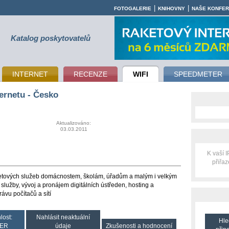
|
|
FOTOGALERIE
KNIHOVNY
NAŠE KONFE
Katalog poskytovatelů
INTERNET
RECENZE
WIFI
SPEEDMETER
ernetu - Česko
Aktualizováno:
03.03.2011
K vaší 
přiřa
etových služeb domácnostem, školám, úřadům a malým i velkým
služby, vývoj a pronájem digitálních ústředen, hosting a
vu počítačů a sítí
lost:
Nahlásit neaktuální
Hle
ER
údaje
Zkušenosti a hodnocení