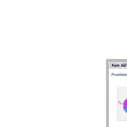
Kam dál
Prohlédn