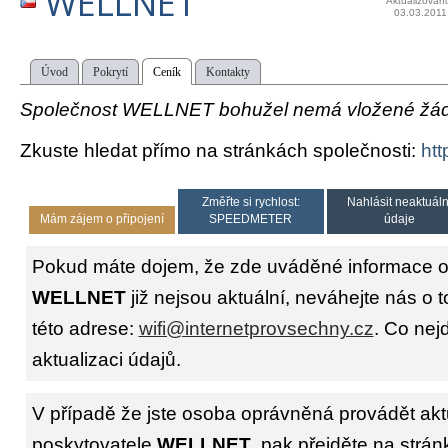
WELLNET
Aktualizován
03.03.2011
Úvod
Pokrytí
Ceník
Kontakty
Společnost WELLNET bohužel nemá vložené žádné
Zkuste hledat přímo na stránkách společnosti:
htt
Změřte si rychlost:
Nahlásit neaktuáln
Mám zájem o připojení
SPEEDMETER
údaje
Pokud máte dojem, že zde uváděné informace o 
WELLNET
již nejsou aktuální, neváhejte nás o 
této adrese:
wifi@internetprovsechny.cz
. Co nejd
aktualizaci údajů.
V případě že jste osoba oprávněná provádět akt
poskytovatele
WELLNET
, pak přejděte na strá