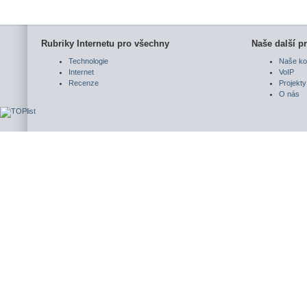
Rubriky Internetu pro všechny
Naše další pr
Technologie
Naše ko
Internet
VoIP
Recenze
Projekty
O nás