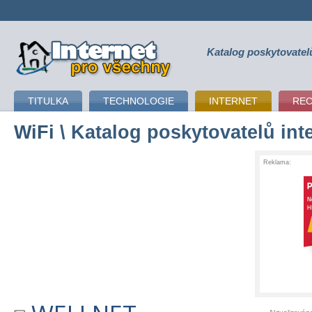
Katalog poskytovatel
připojení k internetu
TITULKA
TECHNOLOGIE
INTERNET
RE
WiFi
\ Katalog poskytovatelů int
Reklama: