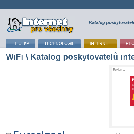
Katalog poskytovatel
připojení k internetu
TITULKA
TECHNOLOGIE
INTERNET
RE
WiFi
\ Katalog poskytovatelů int
Reklama: