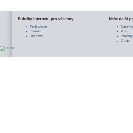
Rubriky Internetu pro všechny
Naše další pr
Technologie
Naše ko
Internet
VoIP
Recenze
Projekty
O nás