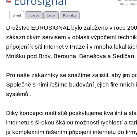
Eurosignal
Aktualizován
04.08.2023
Úvod
Pokrytí
Ceník
Kontakty
Družstvo EUROSIGNAL bylo založeno v roce 200
zákaznickým servisem v oblasti výpočetní techni
připojení k síti Internet v Praze i v mnoha lokalitác
Mníšku pod Brdy, Berouna, Benešova a Sedlčan.
Pro naše zákazníky se snažíme zajistit, aby jim po
Společně s nimi řešíme budování jejich firemních
systémů .
Díky koncepci naší sítě poskytujeme kvalitní a stab
internetu s širokou škálou možností rychlostí a ta
je komplexním řešením připojení internetu do firmy