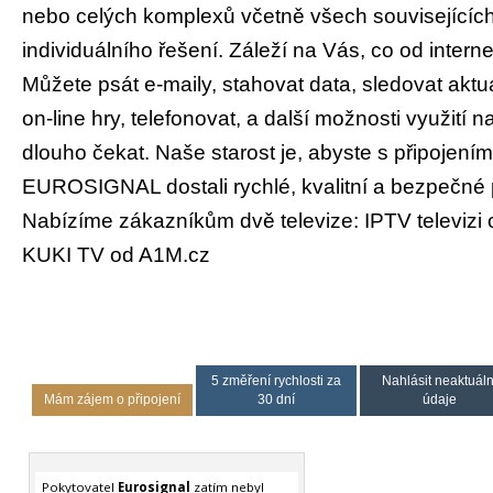
nebo celých komplexů včetně všech souvisejícíc
individuálního řešení. Záleží na Vás, co od intern
Můžete psát e-maily, stahovat data, sledovat aktuá
on-line hry, telefonovat, a další možnosti využití n
dlouho čekat. Naše starost je, abyste s připojení
EUROSIGNAL dostali rychlé, kvalitní a bezpečné p
Nabízíme zákazníkům dvě televize: IPTV televizi 
KUKI TV od A1M.cz
5 změření rychlosti za
Nahlásit neaktuáln
Mám zájem o připojení
30 dní
údaje
Pokytovatel
Eurosignal
zatím nebyl