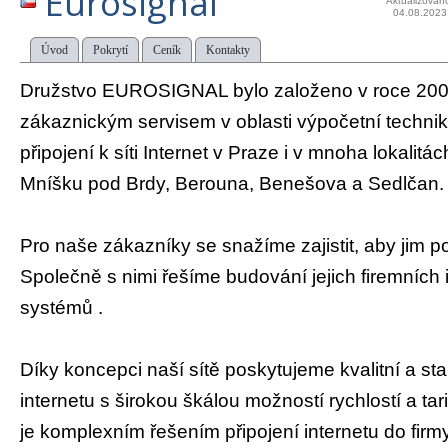
Eurosignal
Aktualizován
04.08.2023
Úvod
Pokrytí
Ceník
Kontakty
Družstvo EUROSIGNAL bylo založeno v roce 200
zákaznickým servisem v oblasti výpočetní techni
připojení k síti Internet v Praze i v mnoha lokalitác
Mníšku pod Brdy, Berouna, Benešova a Sedlčan.
Pro naše zákazníky se snažíme zajistit, aby jim po
Společně s nimi řešíme budování jejich firemních
systémů .
Díky koncepci naší sítě poskytujeme kvalitní a stab
internetu s širokou škálou možností rychlostí a ta
je komplexním řešením připojení internetu do firmy