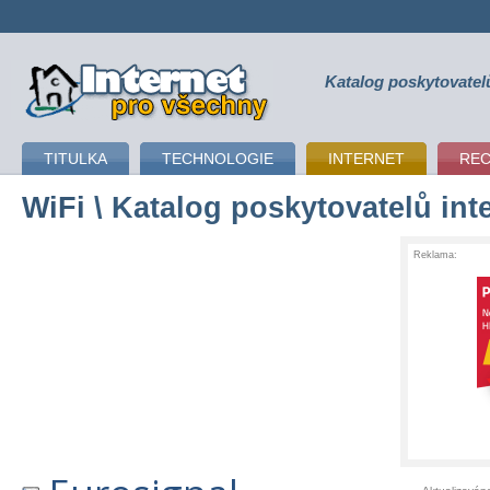
Katalog poskytovatel
připojení k internetu
TITULKA
TECHNOLOGIE
INTERNET
RE
WiFi
\ Katalog poskytovatelů int
Reklama: