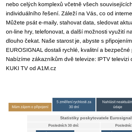
nebo celých komplexů včetně všech souvisejícíc
individuálního řešení. Záleží na Vás, co od intern
Můžete psát e-maily, stahovat data, sledovat aktuá
on-line hry, telefonovat, a další možnosti využití n
dlouho čekat. Naše starost je, abyste s připojení
EUROSIGNAL dostali rychlé, kvalitní a bezpečné p
Nabízíme zákazníkům dvě televize: IPTV televizi 
KUKI TV od A1M.cz
5 změření rychlosti za
Nahlásit neaktuáln
Mám zájem o připojení
30 dní
údaje
Statistiky poskytovatele
Eurosignal
Posledních 30 dní:
Posledníc