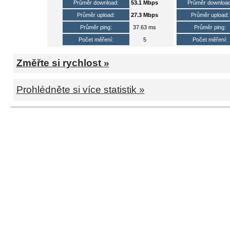
Průměr download:
53.1 Mbps
Průměr download
Průměr upload:
27.3 Mbps
Průměr upload:
Průměr ping:
37.63 ms
Průměr ping:
Počet měření:
5
Počet měření:
Změřte si rychlost »
Prohlédněte si více statistik »