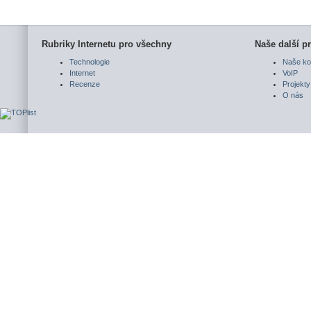
Rubriky Internetu pro všechny
Naše další pr
Technologie
Naše ko
Internet
VoIP
Recenze
Projekty
O nás