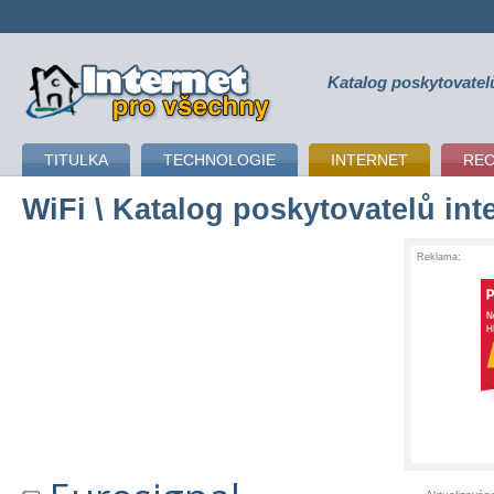
Katalog poskytovatel
připojení k internetu
TITULKA
TECHNOLOGIE
INTERNET
RE
WiFi
\ Katalog poskytovatelů int
Reklama: