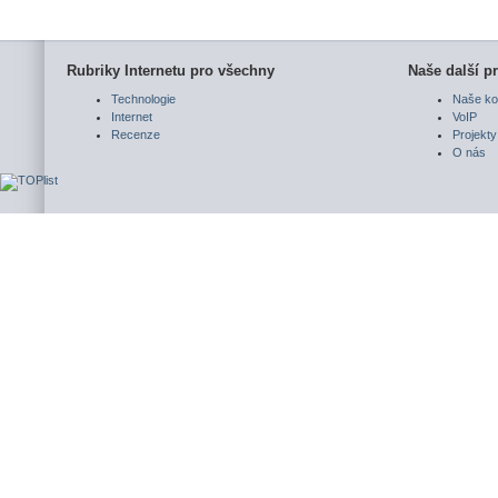
Rubriky Internetu pro všechny
Naše další pr
Technologie
Naše ko
Internet
VoIP
Recenze
Projekty
O nás