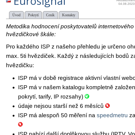
Eurosignal
Aktualizován
04.08.2023
Úvod
Pokrytí
Ceník
Kontakty
Metodika hodnocení poskytovatelů internetového př
hvězdičkové škále:
Pro každého ISP z našeho přehledu je určeno oh
max. 5ti hvězdiček. Každý z následujících bodů za
hvězdičku:
ISP má v době registrace aktivní vlastní we
ISP má v našem katalogu kompletně založený 
pokrytí, tarify, IP rozsahy)
údaje nejsou starší než 6 měsíců
ISP má alespoň 50 měření na
speedmetru
za
ISP nabízí další doplňkovou službu (IPTV, Vo