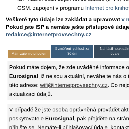
GSM, zapojení v programu
Internet pro knih
Veškeré tyto údaje lze zakládat a upravovat
v 
Pokud jste ISP a nemáte ješte přístupové údaj
redakce@internetprovsechny.cz
5 změření rychlosti za
Nahlásit neaktuáln
Mám zájem o připojení
30 dní
údaje
Pokud máte dojem, že zde uváděné informace o 
Eurosignal
již nejsou aktuální, neváhejte nás o
této adrese:
wifi@internetprovsechny.cz
. Co nejd
aktualizaci údajů.
V případě že jste osoba oprávněná provádět akt
poskytovatele
Eurosignal
, pak přejděte na str
přihlšte se. Nemáte-li přihlašovací údaje, kontakt