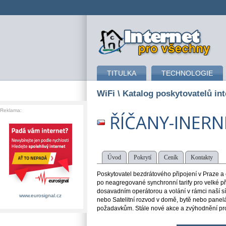
připojení k internetu
TITULKA
TECHNOLOGIE
WiFi
\ Katalog poskytovatelů int
Reklama:
ŘÍČANY-INERN
Úvod
Pokrytí
Ceník
Kontakty
Poskytovatel bezdrátového připojení v Praze a 
po neagregované synchronní tarify pro velké př
dosavadním operátorou a volání v rámci naší s
www.eurosignal.cz
nebo Satelitní rozvod v domě, bytě nebo panelá
požadavkům. Stále nové akce a zvýhodnění pro 