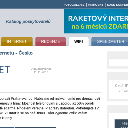
|
|
FOTOGALERIE
KNIHOVNY
NAŠE KONFE
Katalog poskytovatelů
INTERNET
RECENZE
WIFI
SPEEDMETER
ernetu - Česko
ET
Aktualizováno:
11.11.2010
K vaší 
přiřa
oblasti Praha-východ. Nabízíme od nízkých tarifů pro domácnosti
enosy a firmy. Možnost telefonování s úsporou až 50% oproti
ítě zdarma. Přidělení veřejné IP adresy dohodou. Potřebujete TV
ku? Obraťte se na naší firmu. Rádi vyjdeme vstříc Vašim
klienty.
Hle