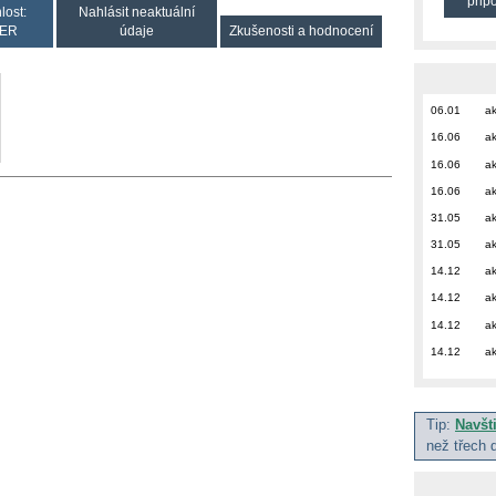
přip
lost:
Nahlásit neaktuální
ER
údaje
Zkušenosti a hodnocení
06.01
ak
16.06
ak
16.06
ak
16.06
ak
31.05
ak
31.05
ak
14.12
ak
14.12
ak
14.12
ak
14.12
ak
Tip:
Navšt
než třech 