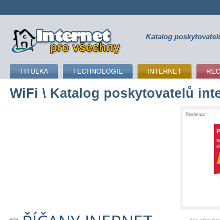
Katalog poskytovatel
připojení k internetu
TITULKA
TECHNOLOGIE
INTERNET
RE
WiFi
\ Katalog poskytovatelů int
Reklama: