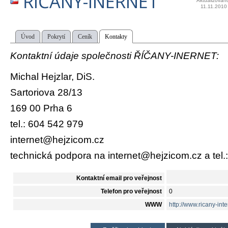
ŘÍČANY-INERNET
Aktualizován
11.11.2010
Úvod
Pokrytí
Ceník
Kontakty
Kontaktní údaje společnosti ŘÍČANY-INERNET:
Michal Hejzlar, DiS.
Sartoriova 28/13
169 00 Prha 6
tel.: 604 542 979
internet@hejzicom.cz
technická podpora na internet@hejzicom.cz a tel.
Kontaktní email pro veřejnost
Telefon pro veřejnost
0
WWW
http://www.ricany-inte