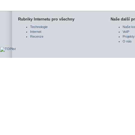
Rubriky Internetu pro všechny
Naše další pr
Technologie
Naše ko
Internet
VoIP
Recenze
Projekty
O nás