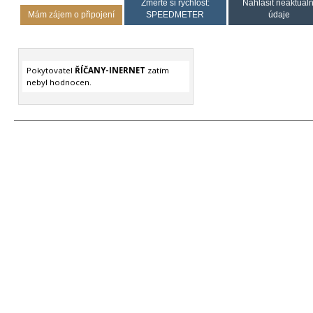
Změřte si rychlost:
Nahlásit neaktuáln
Mám zájem o připojení
SPEEDMETER
údaje
Pokytovatel
ŘÍČANY-INERNET
zatím
nebyl hodnocen.