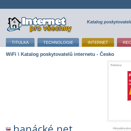
Katalog poskytovatel
připojení k internetu
TITULKA
TECHNOLOGIE
INTERNET
RE
WiFi
\ Katalog poskytovatelů internetu - Česko
Reklama:
hanácké.net
Aktualizován