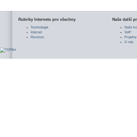
Rubriky Internetu pro všechny
Naše další pr
Technologie
Naše ko
Internet
VoIP
Recenze
Projekty
O nás