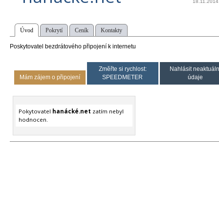
18.11.2014
Úvod
Pokrytí
Ceník
Kontakty
Poskytovatel bezdrátového připojení k internetu
Změřte si rychlost:
Nahlásit neaktuáln
Mám zájem o připojení
SPEEDMETER
údaje
Pokytovatel
hanácké.net
zatím nebyl
hodnocen.