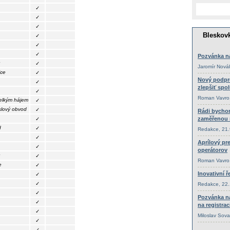
✓
✓
✓
✓
✓
✓
✓
ice
✓
✓
✓
elkým hájem
✓
slový obvod
✓
✓
d
✓
✓
✓
✓
e
✓
✓
✓
✓
✓
✓
✓
✓