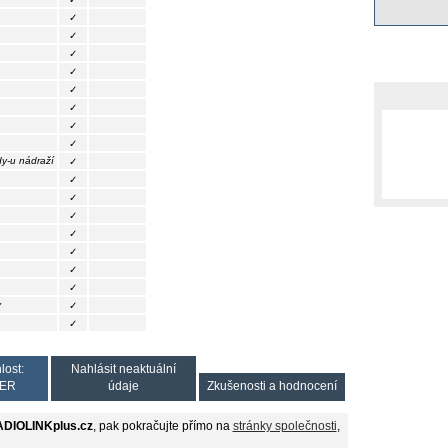
✓
✓
✓
✓
✓
✓
✓
✓
y-u nádraží
✓
✓
✓
✓
✓
✓
✓
✓
y
✓
✓
lost:
Nahlásit neaktuální
ER
údaje
Zkušenosti a hodnocení
DIOLINKplus.cz
, pak pokračujte přímo na
stránky společnosti
,