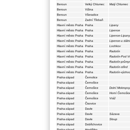
Beroun
Velký Chlumec
Malý Chlumec
Beroun
Vižina
Beroun
Všeradice
Beroun
Zadní Třebaň
Hlavní město Praha
Praha
Lipany
Hlavní město Praha
Praha
Lipence
Hlavní město Praha
Praha
Lipence-Lipany
Hlavní město Praha
Praha
Lipence-u dáln
Hlavní město Praha
Praha
Lochkov
Hlavní město Praha
Praha
Radotín
Hlavní město Praha
Praha
Radotín-Pod V
Hlavní město Praha
Praha
Radotín-průmy
Hlavní město Praha
Praha
Radotín-střed
Hlavní město Praha
Praha
Radotín-výcho
Praha-západ
Černolice
Praha-západ
Černošice
Praha-západ
Černošice
Dolní Mokropsy
Praha-západ
Černošice
Horní Černošic
Praha-západ
Černošice
Vráž
Praha-západ
Čisovice
Praha-západ
Davle
Praha-západ
Davle
Sázava
Praha-západ
Davle
Sloup
Praha-západ
Dobřichovice
Praha-západ
Hradištko