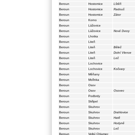
Beroun
Hostomice
Lštěň
Beroun
Hostomice
Radouš
Beroun
Hostomice
Zátor
Beroun
Korno
Beroun
Lážovice
Beroun
Lážovice
Nové Dvory
Beroun
Lhotka
Beroun
Liteň
Beroun
Liteň
Běleč
Beroun
Liteň
Dolní Vlence
Beroun
Liteň
Leč
Beroun
Lochovice
Beroun
Lochovice
Kočvary
Beroun
Měňany
Beroun
Mořinka
Beroun
Osov
Beroun
Osov
Osovec
Beroun
Podbrdy
Beroun
Skřipel
Beroun
Skuhrov
Beroun
Skuhrov
Drahlovice
Beroun
Skuhrov
Hatě
Beroun
Skuhrov
Hodyně
Beroun
Skuhrov
Leč
Beroun
Velký Chlumec