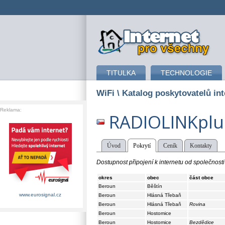
připojení k internetu
TITULKA
TECHNOLOGIE
WiFi
\ Katalog poskytovatelů int
Reklama:
RADIOLINKplu
Úvod
Pokrytí
Ceník
Kontakty
Dostupnost připojení k internetu od společnos
okres
obec
část obce
Beroun
Běštín
www.eurosignal.cz
Beroun
Hlásná Třebaň
Beroun
Hlásná Třebaň
Rovina
Beroun
Hostomice
Beroun
Hostomice
Bezdědice