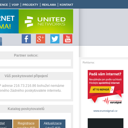
|
|
|
|
RENCE
VOIP
PROJEKTY
REKLAMA
KONTAKT
Partner sekce:
Reklama:
Váš poskytovatel připojení
IP adrese 216.73.216.86 bohužel nemáme
zeného žádného poskytovatele internetu.
Katalog poskytovatelů
www.eurosignal.cz
dat
Registrace
Aktualizace