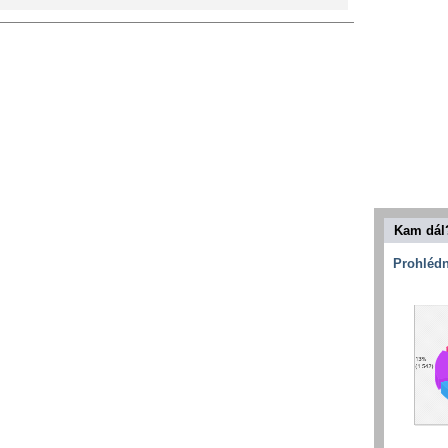
Kam dál
Prohlédn