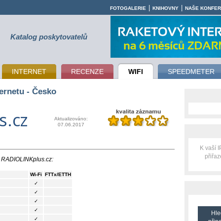
|
|
FOTOGALERIE
KNIHOVNY
NAŠE KONFE
Katalog poskytovatelů
INTERNET
RECENZE
WIFI
SPEEDMETER
ernetu - Česko
s.cz
Aktualizováno:
07.06.2017
K vaší 
přiřa
ti RADIOLINKplus.cz:
Wi-Fi
FTTx/ETTH
✓
✓
✓
✓
Hle
✓