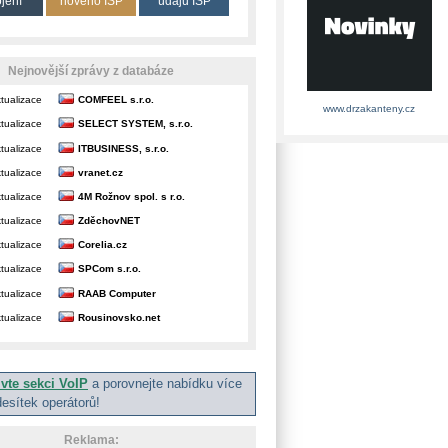
ojení
nového ISP
údajů ISP
Nejnovější zprávy z databáze
tualizace
COMFEEL s.r.o.
www.drzakanteny.cz
tualizace
SELECT SYSTEM, s.r.o.
tualizace
ITBUSINESS, s.r.o.
tualizace
vranet.cz
tualizace
4M Rožnov spol. s r.o.
tualizace
ZděchovNET
tualizace
Corelia.cz
tualizace
SPCom s.r.o.
tualizace
RAAB Computer
tualizace
Rousinovsko.net
ivte sekci VoIP
a porovnejte nabídku více
desítek operátorů!
Reklama: