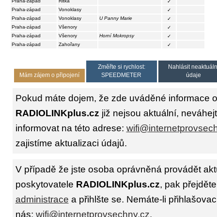
Praha-západ
Řitka
✓
Praha-západ
Vonoklasy
✓
Praha-západ
Vonoklasy
U Panny Marie
✓
Praha-západ
Všenory
✓
Praha-západ
Všenory
Horní Mokropsy
✓
Praha-západ
Zahořany
✓
Změřte si rychlost:
Nahlásit neaktuáln
Mám zájem o připojení
SPEEDMETER
údaje
Pokud máte dojem, že zde uváděné informace o 
RADIOLINKplus.cz
již nejsou aktuální, neváhej
informovat na této adrese:
wifi@internetprovsec
zajistíme aktualizaci údajů.
V případě že jste osoba oprávněná provádět akt
poskytovatele
RADIOLINKplus.cz
, pak přejdět
administrace
a přihlšte se. Nemáte-li přihlašovac
nás:
wifi@internetprovsechny.cz
.