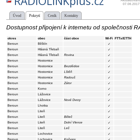
RADIOLINKplus.cz
Aktualizován
07.06.2017
Úvod
Pokrytí
Ceník
Kontakty
Dostupnost připojení k internetu od společnosti 
okres
obec
část obce
Wi-Fi
FTTx/ETTH
Beroun
Běštín
✓
Beroun
Hlásná Třebaň
✓
Beroun
Hlásná Třebaň
Rovina
✓
Beroun
Hostomice
✓
Beroun
Hostomice
Bezdědice
✓
Beroun
Hostomice
Lštěň
✓
Beroun
Hostomice
Radouš
✓
Beroun
Hostomice
Zátor
✓
Beroun
Korno
✓
Beroun
Lážovice
✓
Beroun
Lážovice
Nové Dvory
✓
Beroun
Lhotka
✓
Beroun
Liteň
✓
Beroun
Liteň
Běleč
✓
Beroun
Liteň
Dolní Vlence
✓
Beroun
Liteň
Leč
✓
Beroun
Lochovice
✓
Beroun
Lochovice
Kočvary
✓