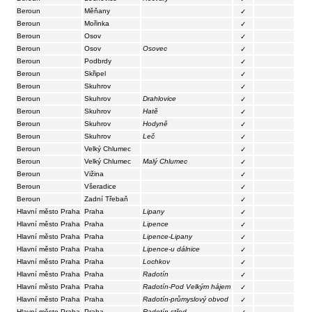
Beroun
Měňany
✓
Beroun
Mořinka
✓
Beroun
Osov
✓
Beroun
Osov
Osovec
✓
Beroun
Podbrdy
✓
Beroun
Skřipel
✓
Beroun
Skuhrov
✓
Beroun
Skuhrov
Drahlovice
✓
Beroun
Skuhrov
Hatě
✓
Beroun
Skuhrov
Hodyně
✓
Beroun
Skuhrov
Leč
✓
Beroun
Velký Chlumec
✓
Beroun
Velký Chlumec
Malý Chlumec
✓
Beroun
Vižina
✓
Beroun
Všeradice
✓
Beroun
Zadní Třebaň
✓
Hlavní město Praha
Praha
Lipany
✓
Hlavní město Praha
Praha
Lipence
✓
Hlavní město Praha
Praha
Lipence-Lipany
✓
Hlavní město Praha
Praha
Lipence-u dálnice
✓
Hlavní město Praha
Praha
Lochkov
✓
Hlavní město Praha
Praha
Radotín
✓
Hlavní město Praha
Praha
Radotín-Pod Velkým hájem
✓
Hlavní město Praha
Praha
Radotín-průmyslový obvod
✓
Hlavní město Praha
Praha
Radotín-střed