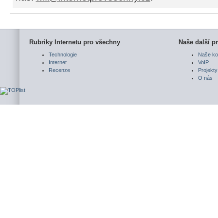
Rubriky Internetu pro všechny
Naše další pr
Technologie
Naše ko
Internet
VoIP
Recenze
Projekty
O nás