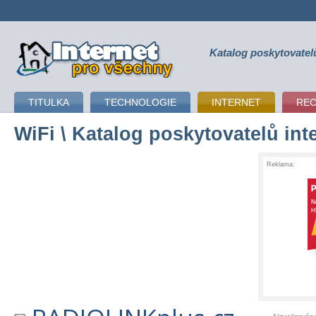
Katalog poskytovatel
připojení k internetu
TITULKA
TECHNOLOGIE
INTERNET
RE
WiFi
\ Katalog poskytovatelů int
Reklama: