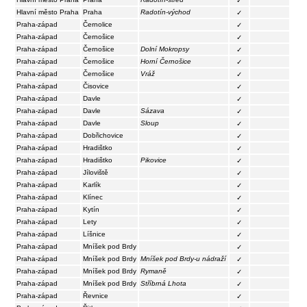
✓
Hlavní město Praha
Praha
Radotín-východ
✓
Praha-západ
Černolice
✓
Praha-západ
Černošice
✓
Praha-západ
Černošice
Dolní Mokropsy
✓
Praha-západ
Černošice
Horní Černošice
✓
Praha-západ
Černošice
Vráž
✓
Praha-západ
Čisovice
✓
Praha-západ
Davle
✓
Praha-západ
Davle
Sázava
✓
Praha-západ
Davle
Sloup
✓
Praha-západ
Dobřichovice
✓
Praha-západ
Hradištko
✓
Praha-západ
Hradištko
Pikovice
✓
Praha-západ
Jíloviště
✓
Praha-západ
Karlík
✓
Praha-západ
Klínec
✓
Praha-západ
Kytín
✓
Praha-západ
Lety
✓
Praha-západ
Líšnice
✓
Praha-západ
Mníšek pod Brdy
✓
Praha-západ
Mníšek pod Brdy
Mníšek pod Brdy-u nádraží
✓
Praha-západ
Mníšek pod Brdy
Rymaně
✓
Praha-západ
Mníšek pod Brdy
Stříbrná Lhota
✓
Praha-západ
Řevnice
✓