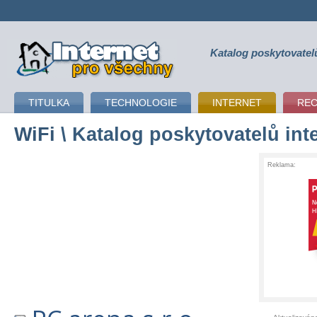
Katalog poskytovatel
připojení k internetu
TITULKA
TECHNOLOGIE
INTERNET
RE
WiFi
\ Katalog poskytovatelů int
Reklama: