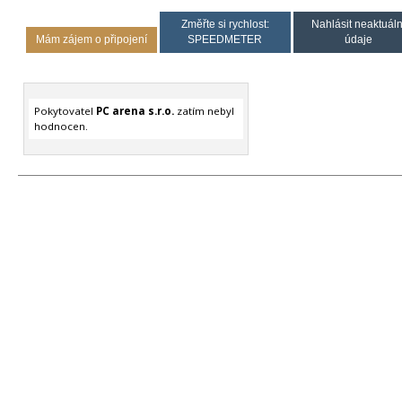
Změřte si rychlost:
Nahlásit neaktuáln
Mám zájem o připojení
SPEEDMETER
údaje
Pokytovatel
PC arena s.r.o.
zatím nebyl
hodnocen.