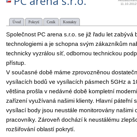
PC arena s.r.o.
Aktualizován
11.10.2012
Úvod
Pokrytí
Ceník
Kontakty
Společnost PC arena s.r.o. se již řadu let zabývá
technologiemi a je schopna svým zákazníkům nabí
technicky vyzrálou síť, odbornou technickou podp
přístup.
V současné době máme zprovozněnou dostatečn
vysílacích bodů ve vysílacích pásmech 5GHz a 1
většina prošla v nedávné době kompletní moderniz
zařízení využívaná našimi klienty. Hlavní páteřní s
vysílací body jsou neustále monitorovány našimi
pracovníky. Zároveň dochází k neustálému zlepšo
rozšiřování oblastí pokrytí.