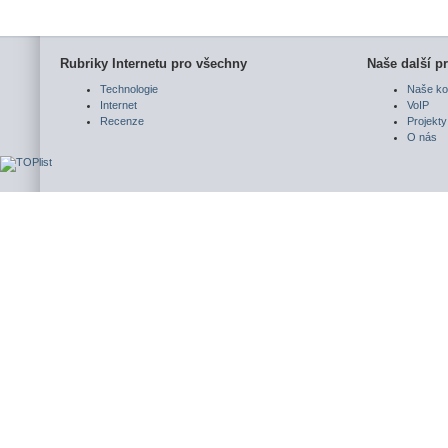
Rubriky Internetu pro všechny
Naše další pr
Technologie
Naše ko
Internet
VoIP
Recenze
Projekty
O nás