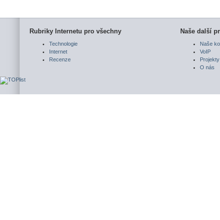
Rubriky Internetu pro všechny
Naše další pr
Technologie
Naše ko
Internet
VoIP
Recenze
Projekty
O nás