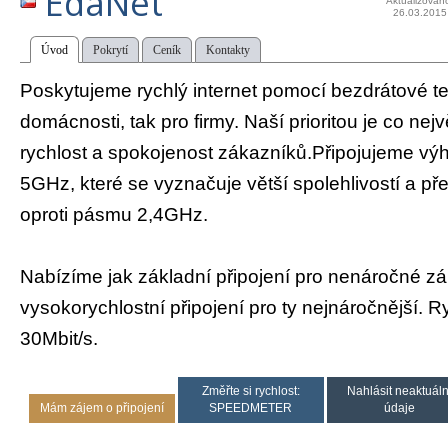
EdaNet
Aktualizován
26.03.2015
Úvod
Pokrytí
Ceník
Kontakty
Poskytujeme rychlý internet pomocí bezdrátové te
domácnosti, tak pro firmy. Naší prioritou je co ne
rychlost a spokojenost zákazníků.Připojujeme v
5GHz, které se vyznačuje větší spolehlivostí a p
oproti pásmu 2,4GHz.
Nabízíme jak základní připojení pro nenáročné zá
vysokorychlostní připojení pro ty nejnáročnější. Ry
30Mbit/s.
Změřte si rychlost:
Nahlásit neaktuáln
Mám zájem o připojení
SPEEDMETER
údaje