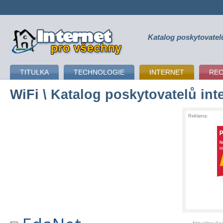
Katalog poskytovatel
připojení k internetu
TITULKA
TECHNOLOGIE
INTERNET
RE
WiFi
\ Katalog poskytovatelů int
Reklama: