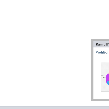
Kam dál
Prohlédn