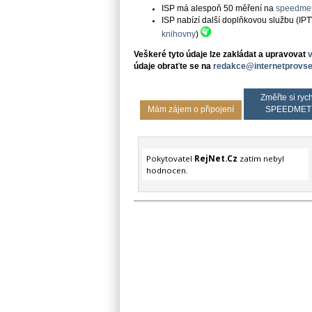
ISP má alespoň 50 měření na
speedmet
ISP nabízí další doplňkovou službu (IP
knihovny
)
Veškeré tyto údaje lze zakládat a upravovat
údaje obraťte se na
redakce@internetprovse
Změřte si rych
Mám zájem o připojení
SPEEDMET
Pokytovatel
RejNet.Cz
zatím nebyl
hodnocen.