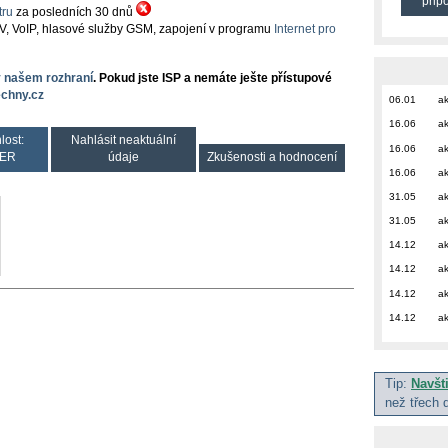
přip
ru
za posledních 30 dnů
TV, VoIP, hlasové služby GSM, zapojení v programu
Internet pro
v našem rozhraní
. Pokud jste ISP a nemáte ješte přístupové
chny.cz
06.01
ak
16.06
ak
lost:
Nahlásit neaktuální
16.06
ak
ER
údaje
Zkušenosti a hodnocení
16.06
ak
31.05
ak
31.05
ak
14.12
ak
14.12
ak
14.12
ak
14.12
ak
Tip:
Navšt
než třech 