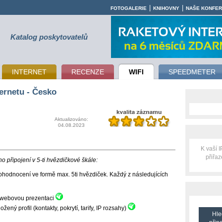
|
|
FOTOGALERIE
KNIHOVNY
NAŠE KONFE
Katalog poskytovatelů
INTERNET
RECENZE
WIFI
SPEEDMETER
ernetu - Česko
Aktualizováno:
04.08.2023
K vaší 
přiřa
 připojení v 5-ti hvězdičkové škále:
hodnocení ve formě max. 5ti hvězdiček. Každý z následujících
ní webovou prezentaci
ný profil (kontakty, pokrytí, tarify, IP rozsahy)
Hle