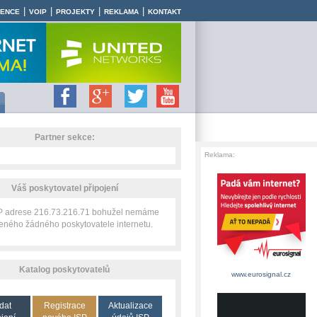
|
|
|
|
RENCE
VOIP
PROJEKTY
REKLAMA
KONTAKT
Partner sekce:
Reklama:
Váš poskytovatel připojení
IP adrese 216.73.216.71 bohužel nemáme
zeného žádného poskytovatele internetu.
Katalog poskytovatelů
www.eurosignal.cz
dat
Registrace
Aktualizace