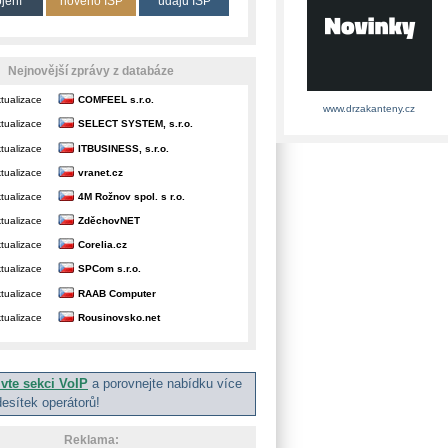
ojení
nového ISP
údajů ISP
Nejnovější zprávy z databáze
tualizace
COMFEEL s.r.o.
www.drzakanteny.cz
tualizace
SELECT SYSTEM, s.r.o.
tualizace
ITBUSINESS, s.r.o.
tualizace
vranet.cz
tualizace
4M Rožnov spol. s r.o.
tualizace
ZděchovNET
tualizace
Corelia.cz
tualizace
SPCom s.r.o.
tualizace
RAAB Computer
tualizace
Rousinovsko.net
ivte sekci VoIP
a porovnejte nabídku více
desítek operátorů!
Reklama: