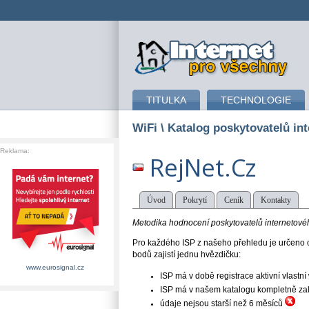
připojení k internetu
TITULKA
TECHNOLOGIE
WiFi
\ Katalog poskytovatelů int
Reklama:
RejNet.Cz
Úvod
Pokrytí
Ceník
Kontakty
Metodika hodnocení poskytovatelů internetového
Pro každého ISP z našeho přehledu je určeno o
bodů zajistí jednu hvězdičku:
www.eurosignal.cz
ISP má v době registrace aktivní vlast
ISP má v našem katalogu kompletně založe
údaje nejsou starší než 6 měsíců