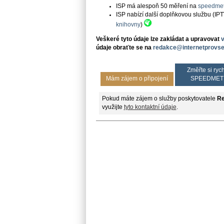
ISP má alespoň 50 měření na
speedmet
ISP nabízí další doplňkovou službu (IP
knihovny
)
Veškeré tyto údaje lze zakládat a upravovat
údaje obraťte se na
redakce@internetprovse
Změřte si rych
Mám zájem o připojení
SPEEDMET
Pokud máte zájem o služby poskytovatele
Re
využijte
tyto kontaktní údaje
.