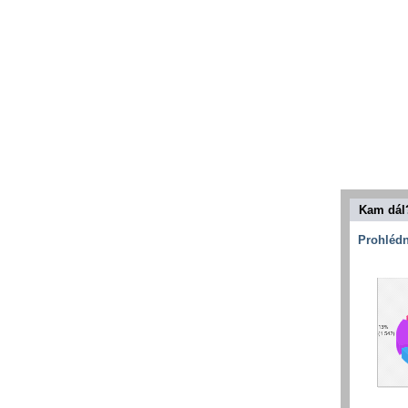
Kam dál
Prohlédn