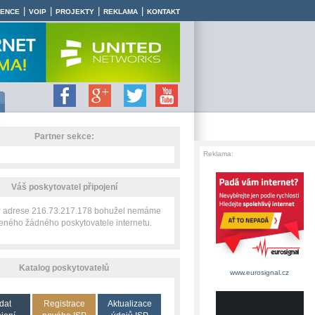
|
|
|
|
RENCE
VOIP
PROJEKTY
REKLAMA
KONTAKT
Partner sekce:
Reklama:
Váš poskytovatel připojení
IP adrese 216.73.217.178 bohužel nemáme
zeného žádného poskytovatele internetu.
Katalog poskytovatelů
www.eurosignal.cz
dat
Registrace
Aktualizace