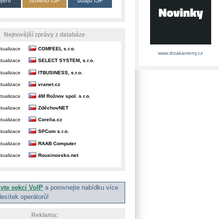
ojení
nového ISP
údajů ISP
Nejnovější zprávy z databáze
tualizace
COMFEEL s.r.o.
www.drzakanteny.cz
tualizace
SELECT SYSTEM, s.r.o.
tualizace
ITBUSINESS, s.r.o.
tualizace
vranet.cz
tualizace
4M Rožnov spol. s r.o.
tualizace
ZděchovNET
tualizace
Corelia.cz
tualizace
SPCom s.r.o.
tualizace
RAAB Computer
tualizace
Rousinovsko.net
ivte sekci VoIP
a porovnejte nabídku více
desítek operátorů!
Reklama: