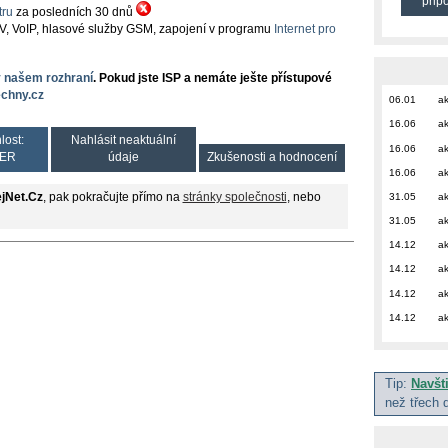
přip
ru
za posledních 30 dnů
TV, VoIP, hlasové služby GSM, zapojení v programu
Internet pro
v našem rozhraní
. Pokud jste ISP a nemáte ješte přístupové
chny.cz
06.01
ak
16.06
ak
lost:
Nahlásit neaktuální
16.06
ak
ER
údaje
Zkušenosti a hodnocení
16.06
ak
31.05
ak
jNet.Cz
, pak pokračujte přímo na
stránky společnosti
, nebo
31.05
ak
14.12
ak
14.12
ak
14.12
ak
14.12
ak
Tip:
Navšt
než třech 