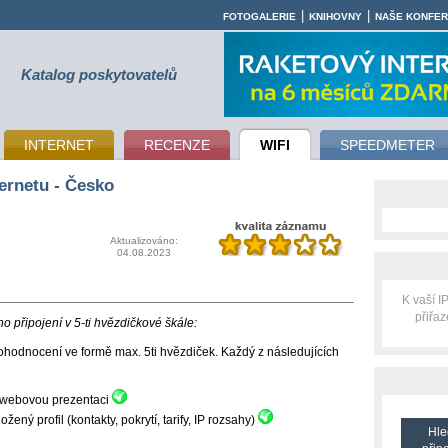
|
|
FOTOGALERIE
KNIHOVNY
NAŠE KONFE
Katalog poskytovatelů
INTERNET
RECENZE
WIFI
SPEEDMETER
ernetu - Česko
Aktualizováno:
04.08.2023
K vaší 
přiřa
 připojení v 5-ti hvězdičkové škále:
hodnocení ve formě max. 5ti hvězdiček. Každý z následujících
ní webovou prezentaci
ný profil (kontakty, pokrytí, tarify, IP rozsahy)
Hle