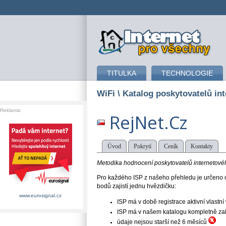
připojení k internetu
TITULKA
TECHNOLOGIE
WiFi
\ Katalog poskytovatelů int
Reklama:
RejNet.Cz
Úvod
Pokrytí
Ceník
Kontakty
Metodika hodnocení poskytovatelů internetového
Pro každého ISP z našeho přehledu je určeno o
bodů zajistí jednu hvězdičku:
www.eurosignal.cz
ISP má v době registrace aktivní vlast
ISP má v našem katalogu kompletně založe
údaje nejsou starší než 6 měsíců