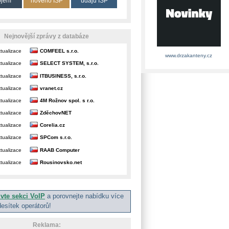
ojení
nového ISP
údajů ISP
Nejnovější zprávy z databáze
tualizace
COMFEEL s.r.o.
www.drzakanteny.cz
tualizace
SELECT SYSTEM, s.r.o.
tualizace
ITBUSINESS, s.r.o.
tualizace
vranet.cz
tualizace
4M Rožnov spol. s r.o.
tualizace
ZděchovNET
tualizace
Corelia.cz
tualizace
SPCom s.r.o.
tualizace
RAAB Computer
tualizace
Rousinovsko.net
ivte sekci VoIP
a porovnejte nabídku více
desítek operátorů!
Reklama: