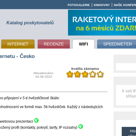
|
|
FOTOGALERIE
KNIHOVNY
NAŠE KONFE
Katalog poskytovatelů
INTERNET
RECENZE
WIFI
SPEEDMETER
ernetu - Česko
Aktualizováno:
04.08.2023
K vaší 
přiřa
 připojení v 5-ti hvězdičkové škále:
hodnocení ve formě max. 5ti hvězdiček. Každý z následujících
ní webovou prezentaci
ný profil (kontakty, pokrytí, tarify, IP rozsahy)
Hle