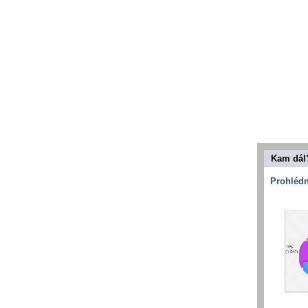
Kam dál
Prohlédn