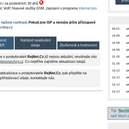
přip
ru
za posledních 30 dnů
TV, VoIP, hlasové služby GSM, zapojení v programu
Internet pro
v našem rozhraní
. Pokud jste ISP a nemáte ješte přístupové
chny.cz
06.01
ak
16.06
ak
lost:
Nahlásit neaktuální
16.06
ak
ER
údaje
Zkušenosti a hodnocení
16.06
ak
31.05
ak
e o poskytovateli
RejNet.Cz
již nejsou aktuální, neváhejte nás
etprovsechny.cz
. Co nejdříve zajistíme aktualizaci údajů.
31.05
ak
14.12
ak
aktualizace u poskytovatele
RejNet.Cz
, pak přejděte na
14.12
ak
 přihlašovací údaje, kontaktujte nás:
14.12
ak
14.12
ak
Tip:
Navšt
než třech 