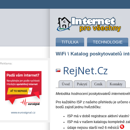
připojení k internetu
TITULKA
TECHNOLOGIE
WiFi
\ Katalog poskytovatelů int
Reklama:
RejNet.Cz
Úvod
Pokrytí
Ceník
Kontakty
Metodika hodnocení poskytovatelů internetového
Pro každého ISP z našeho přehledu je určeno o
bodů zajistí jednu hvězdičku:
www.eurosignal.cz
ISP má v době registrace aktivní vlast
ISP má v našem katalogu kompletně založe
údaje nejsou starší než 6 měsíců