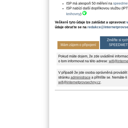
ISP má alespoň 50 měření na
speedmet
ISP nabízí další doplňkovou službu (IP
knihovny
)
Veškeré tyto údaje lze zakládat a upravovat
údaje obraťte se na
redakce@internetprovse
Změřte si rych
Mám zájem o připojení
SPEEDMET
Pokud máte dojem, že zde uváděné informac
o tom informovat na této adrese:
wifi@intern
V případě že jste osoba oprávněná provádět 
stránku
administrace
a přihlšte se. Nemáte-li
wifi@internetprovsechny.cz
.