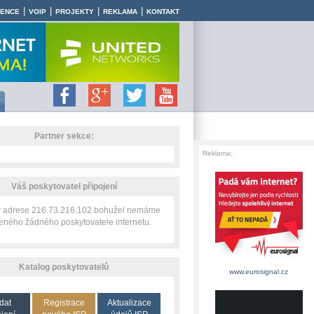
|
|
|
|
RENCE
VOIP
PROJEKTY
REKLAMA
KONTAKT
Partner sekce:
Reklama:
Váš poskytovatel připojení
IP adrese 216.73.216.102 bohužel nemáme
zeného žádného poskytovatele internetu.
Katalog poskytovatelů
www.eurosignal.cz
dat
Registrace
Aktualizace