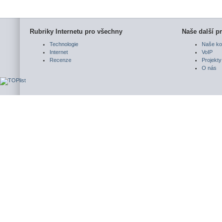
Rubriky Internetu pro všechny
Naše další pr
Technologie
Naše ko
Internet
VoIP
Recenze
Projekty
O nás