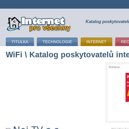
Katalog poskytovatel
připojení k internetu
TITULKA
TECHNOLOGIE
INTERNET
RE
WiFi
\ Katalog poskytovatelů int
Reklama: