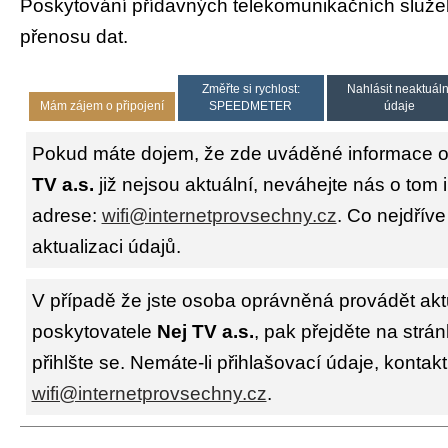
Poskytování přídavných telekomunikačních služ
přenosu dat.
Změřte si rychlost:
Nahlásit neaktuáln
Mám zájem o připojení
SPEEDMETER
údaje
Pokud máte dojem, že zde uváděné informace o
TV a.s.
již nejsou aktuální, neváhejte nás o tom 
adrese:
wifi@internetprovsechny.cz
. Co nejdříve
aktualizaci údajů.
V případě že jste osoba oprávněná provádět akt
poskytovatele
Nej TV a.s.
, pak přejděte na strá
přihlšte se. Nemáte-li přihlašovací údaje, kontakt
wifi@internetprovsechny.cz
.