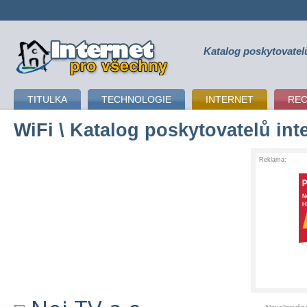
Katalog poskytovatel
připojení k internetu
TITULKA
TECHNOLOGIE
INTERNET
RE
WiFi
\ Katalog poskytovatelů int
Reklama: