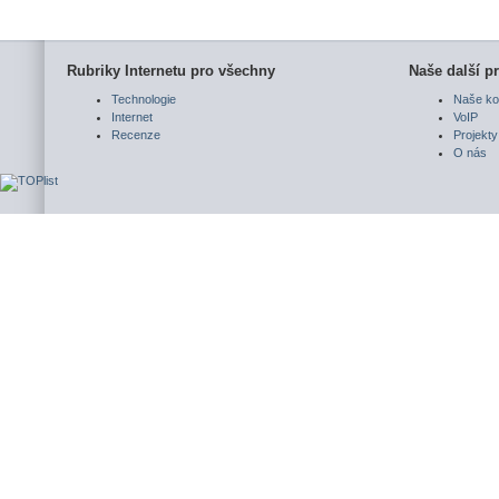
Rubriky Internetu pro všechny
Naše další pr
Technologie
Naše ko
Internet
VoIP
Recenze
Projekty
O nás