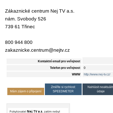
Zákaznické centrum Nej TV a.s.
nám. Svobody 526
739 61 Třinec
800 944 800
zakaznicke.centrum@nejtv.cz
Kontaktní email pro veřejnost
Telefon pro veřejnost
0
WWW
http://www.nej-tv.cz/
Změřte si rychlost:
Nahlásit neaktuáln
Mám zájem o připojení
SPEEDMETER
údaje
Pokytovatel
Nej TV a.s.
zatím nebyl