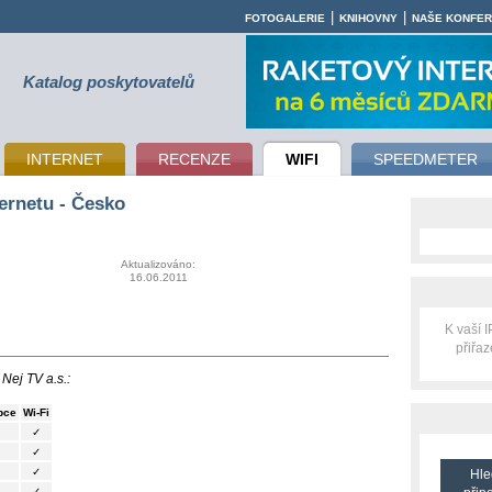
|
|
FOTOGALERIE
KNIHOVNY
NAŠE KONFE
Katalog poskytovatelů
INTERNET
RECENZE
WIFI
SPEEDMETER
ernetu - Česko
Aktualizováno:
16.06.2011
K vaší 
přiřa
Nej TV a.s.:
bce
Wi-Fi
✓
✓
✓
Hle
✓