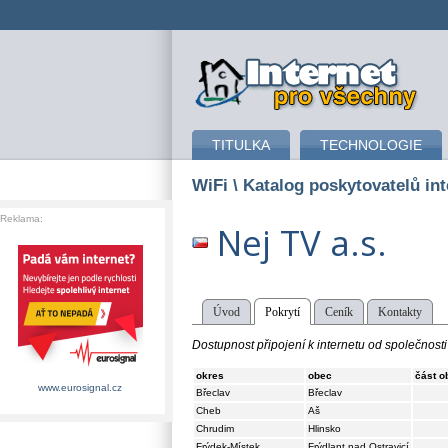
připojení k internetu
TITULKA
TECHNOLOGIE
WiFi
\ Katalog poskytovatelů int
Reklama:
Nej TV a.s.
Úvod
Pokrytí
Ceník
Kontakty
Dostupnost připojení k internetu od společnosti 
okres
obec
část o
www.eurosignal.cz
Břeclav
Břeclav
Cheb
Aš
Chrudim
Hlinsko
Frýdek-Místek
Frýdlant nad Ostravicí