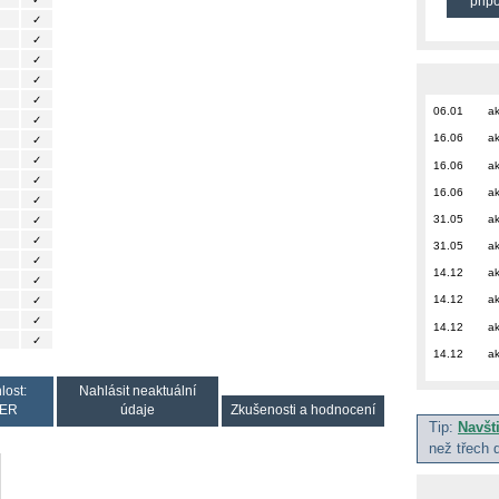
přip
✓
✓
✓
✓
✓
06.01
ak
✓
16.06
ak
✓
✓
16.06
ak
✓
16.06
ak
✓
31.05
ak
✓
✓
31.05
ak
✓
14.12
ak
✓
14.12
ak
✓
✓
14.12
ak
✓
14.12
ak
lost:
Nahlásit neaktuální
ER
údaje
Zkušenosti a hodnocení
Tip:
Navšt
než třech 