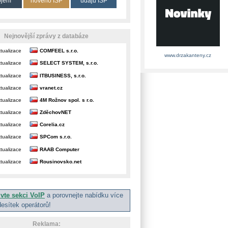
ojení
nového ISP
údajů ISP
Nejnovější zprávy z databáze
tualizace
COMFEEL s.r.o.
www.drzakanteny.cz
tualizace
SELECT SYSTEM, s.r.o.
tualizace
ITBUSINESS, s.r.o.
tualizace
vranet.cz
tualizace
4M Rožnov spol. s r.o.
tualizace
ZděchovNET
tualizace
Corelia.cz
tualizace
SPCom s.r.o.
tualizace
RAAB Computer
tualizace
Rousinovsko.net
ivte sekci VoIP
a porovnejte nabídku více
desítek operátorů!
Reklama: