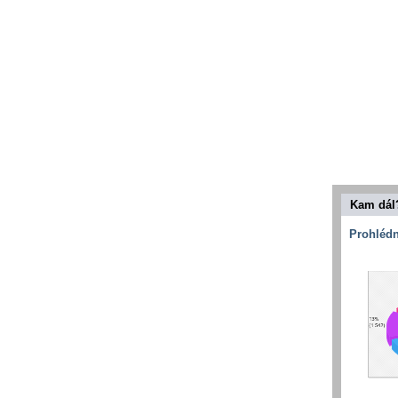
Kam dál
Prohlédn