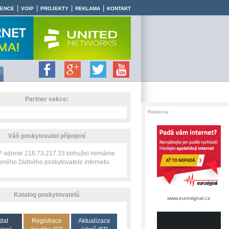
|
|
|
|
RENCE
VOIP
PROJEKTY
REKLAMA
KONTAKT
Partner sekce:
Reklama:
Váš poskytovatel připojení
IP adrese 216.73.217.33 bohužel nemáme
zeného žádného poskytovatele internetu.
Katalog poskytovatelů
www.eurosignal.cz
dat
Registrace
Aktualizace