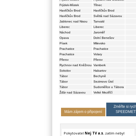
Frýdek-Místek
Třinec
Havlíčkův Brod
Havlíčkův Brod
Havlíčkův Brod
Světlá nad Sázavou
Jablonec nad Nisou
Tanvald
Liberec
Liberec
Náchod
Jaroměř
Opava
Dolní Benešov
Písek
Milevsko
Prachatice
Prachatice
Prachatice
Volary
Přerov
Přerov
Rychnov nad Kněžnou
Vamberk
Sokolov
Habartov
Tábor
Bechyně
Tábor
Sezimovo Ústí
Tábor
Sudoměřice u Tábora
Žďár nad Sázavou
Velké Meziříčí
Změřte si rych
Mám zájem o připojení
SPEEDMET
Pokytovatel
Nej TV a.s.
zatím nebyl