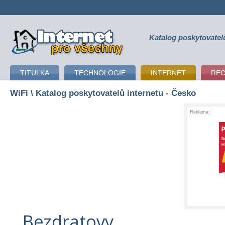
Katalog poskytovatel
připojení k internetu
TITULKA
TECHNOLOGIE
INTERNET
RE
WiFi
\ Katalog poskytovatelů internetu - Česko
Reklama:
Bezdratovy