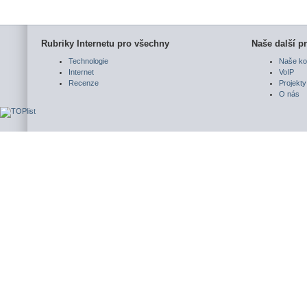
Rubriky Internetu pro všechny
Naše další pr
Technologie
Naše ko
Internet
VoIP
Recenze
Projekty
O nás