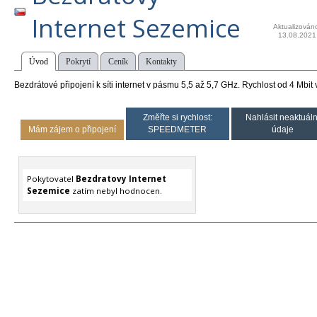
Internet Sezemice
Aktualizován
13.08.2021
Úvod
Pokrytí
Ceník
Kontakty
Bezdrátové připojení k síti internet v pásmu 5,5 až 5,7 GHz. Rychlost od 4 Mbit
Změřte si rychlost:
Nahlásit neaktuáln
Mám zájem o připojení
SPEEDMETER
údaje
Pokytovatel
Bezdratovy Internet
Sezemice
zatím nebyl hodnocen.