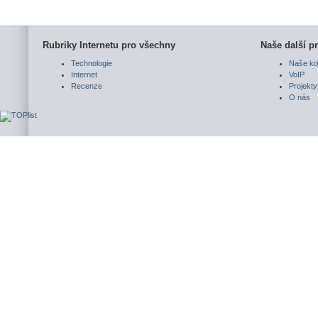
Rubriky Internetu pro všechny
Naše další pr
Technologie
Naše ko
Internet
VoIP
Recenze
Projekty
O nás