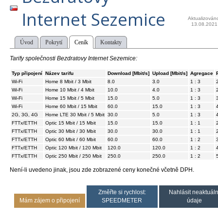
Internet Sezemice
Aktualizován
13.08.2021
Úvod
Pokrytí
Ceník
Kontakty
Tarify společnosti Bezdratovy Internet Sezemice:
Typ připojení
Název tarifu
Download [Mbit/s]
Upload [Mbit/s]
Agregace
Wi-Fi
Home 8 Mbit / 3 Mbit
8.0
3.0
1 : 3
Wi-Fi
Home 10 Mbit / 4 Mbit
10.0
4.0
1 : 3
Wi-Fi
Home 15 Mbit / 5 Mbit
15.0
5.0
1 : 3
Wi-Fi
Home 60 Mbit / 15 Mbit
60.0
15.0
1 : 3
2G, 3G, 4G
Home LTE 30 Mbit / 5 Mbit
30.0
5.0
1 : 3
FTTx/ETTH
Optic 15 Mbit / 15 Mbit
15.0
15.0
1 : 1
FTTx/ETTH
Optic 30 Mbit / 30 Mbit
30.0
30.0
1 : 1
FTTx/ETTH
Optic 60 Mbit / 60 Mbit
60.0
60.0
1 : 2
FTTx/ETTH
Optic 120 Mbit / 120 Mbit
120.0
120.0
1 : 2
FTTx/ETTH
Optic 250 Mbit / 250 Mbit
250.0
250.0
1 : 2
Není-li uvedeno jinak, jsou zde zobrazené ceny konečné včetně DPH.
Změřte si rychlost:
Nahlásit neaktuáln
Mám zájem o připojení
SPEEDMETER
údaje