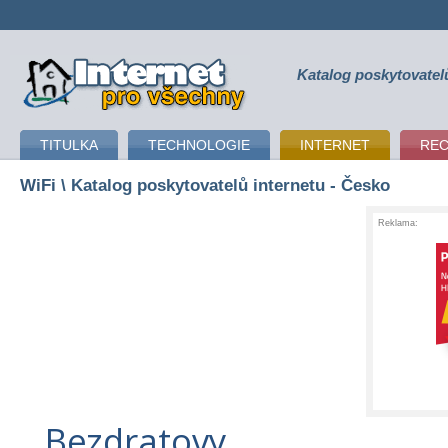
Katalog poskytovatel
připojení k internetu
TITULKA
TECHNOLOGIE
INTERNET
RE
WiFi
\ Katalog poskytovatelů internetu - Česko
Reklama:
Bezdratovy