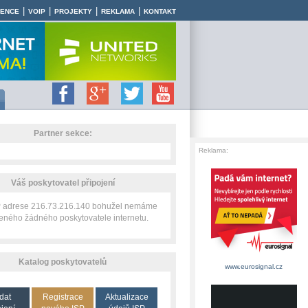
|
|
|
|
RENCE
VOIP
PROJEKTY
REKLAMA
KONTAKT
Partner sekce:
Reklama:
Váš poskytovatel připojení
IP adrese 216.73.216.140 bohužel nemáme
zeného žádného poskytovatele internetu.
Katalog poskytovatelů
www.eurosignal.cz
dat
Registrace
Aktualizace