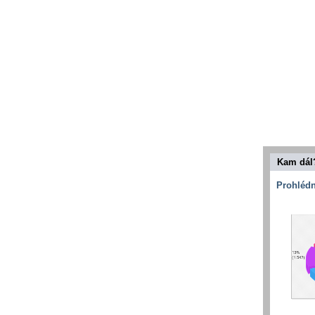
Kam dál
Prohlédn