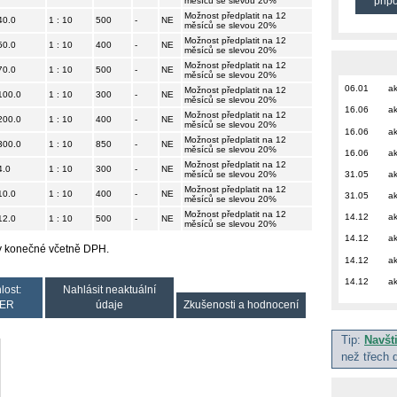
měsíců se slevou 20%
přip
Možnost předplatit na 12
40.0
1 : 10
500
-
NE
měsíců se slevou 20%
Možnost předplatit na 12
50.0
1 : 10
400
-
NE
měsíců se slevou 20%
Možnost předplatit na 12
70.0
1 : 10
500
-
NE
měsíců se slevou 20%
06.01
ak
Možnost předplatit na 12
100.0
1 : 10
300
-
NE
měsíců se slevou 20%
16.06
ak
Možnost předplatit na 12
200.0
1 : 10
400
-
NE
měsíců se slevou 20%
16.06
ak
Možnost předplatit na 12
300.0
1 : 10
850
-
NE
měsíců se slevou 20%
16.06
ak
Možnost předplatit na 12
4.0
1 : 10
300
-
NE
měsíců se slevou 20%
31.05
ak
Možnost předplatit na 12
10.0
1 : 10
400
-
NE
31.05
ak
měsíců se slevou 20%
Možnost předplatit na 12
14.12
ak
12.0
1 : 10
500
-
NE
měsíců se slevou 20%
14.12
ak
ny konečné včetně DPH.
14.12
ak
14.12
ak
lost:
Nahlásit neaktuální
ER
údaje
Zkušenosti a hodnocení
Tip:
Navšt
než třech 