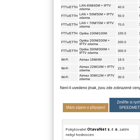
LAN 40M/40M + IPTV
FTTx/ETTH
40.0
zdarma
LAN + 50M/50M + IPTV
FTTx/ETTH
50.0
zdarma
LAN + 70M/70M + IPTV
FTTx/ETTH
70.0
zdarma
FTTx/ETTH
Optika 100M/100M
100.0
Optika 200M/200M +
FTTx/ETTH
200.0
IPTV zdarma
Optika 300M/300M +
FTTx/ETTH
300.0
IPTV zdarma
Wi-Fi
Airmax 16M/4M
16.0
Airmax 22M/10M + IPTV
Wi-Fi
22.0
zdarma
Airmax 30M/12M + IPTV
Wi-Fi
30.0
zdarma
Není-li uvedeno jinak, jsou zde zobrazené ce
Změřte si rych
Mám zájem o připojení
SPEEDMET
Pokytovatel
OtavaNet s. r. o.
zatím
nebyl hodnocen.