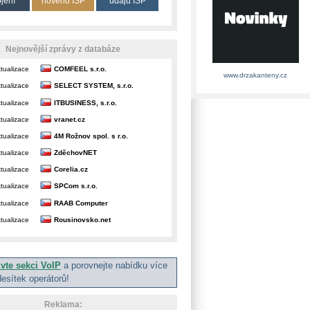
ojení
nového ISP
údajů ISP
Nejnovější zprávy z databáze
tualizace
COMFEEL s.r.o.
www.drzakanteny.cz
tualizace
SELECT SYSTEM, s.r.o.
tualizace
ITBUSINESS, s.r.o.
tualizace
vranet.cz
tualizace
4M Rožnov spol. s r.o.
tualizace
ZděchovNET
tualizace
Corelia.cz
tualizace
SPCom s.r.o.
tualizace
RAAB Computer
tualizace
Rousinovsko.net
ivte sekci VoIP
a porovnejte nabídku více
desítek operátorů!
Reklama: