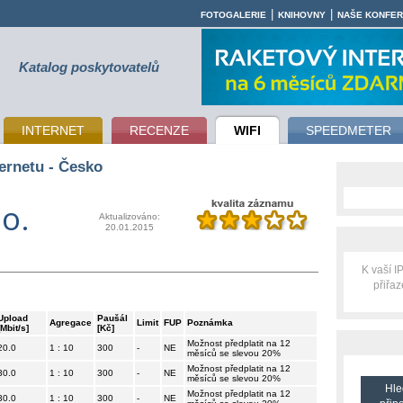
|
|
FOTOGALERIE
KNIHOVNY
NAŠE KONFE
Katalog poskytovatelů
INTERNET
RECENZE
WIFI
SPEEDMETER
ernetu - Česko
 o.
Aktualizováno:
20.01.2015
K vaší 
přiřa
Upload
Paušál
Agregace
Limit
FUP
Poznámka
[Mbit/s]
[Kč]
Možnost předplatit na 12
20.0
1 : 10
300
-
NE
měsíců se slevou 20%
Možnost předplatit na 12
30.0
1 : 10
300
-
NE
měsíců se slevou 20%
Hle
Možnost předplatit na 12
30.0
1 : 10
300
-
NE