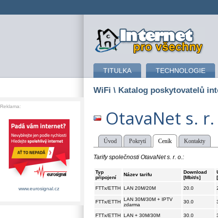
připojení k internetu
TITULKA
TECHNOLOGIE
WiFi
\ Katalog poskytovatelů int
Reklama:
OtavaNet s. r.
Úvod
Pokrytí
Ceník
Kontakty
Tarify společnosti OtavaNet s. r. o.:
Typ
Download
Název tarifu
připojení
[Mbit/s]
FTTx/ETTH
LAN 20M/20M
20.0
www.eurosignal.cz
LAN 30M/30M + IPTV
FTTx/ETTH
30.0
zdarma
FTTx/ETTH
LAN + 30M/30M
30.0