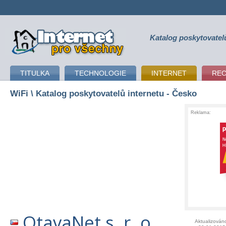
Katalog poskytovatel
připojení k internetu
TITULKA
TECHNOLOGIE
INTERNET
RE
WiFi
\ Katalog poskytovatelů internetu - Česko
Reklama:
OtavaNet s. r. o.
Aktualizován