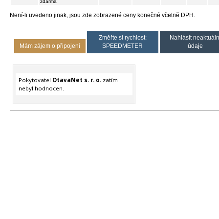
zdarma
Není-li uvedeno jinak, jsou zde zobrazené ceny konečné včetně DPH.
Změřte si rychlost:
Nahlásit neaktuáln
Mám zájem o připojení
SPEEDMETER
údaje
Pokytovatel
OtavaNet s. r. o.
zatím
nebyl hodnocen.