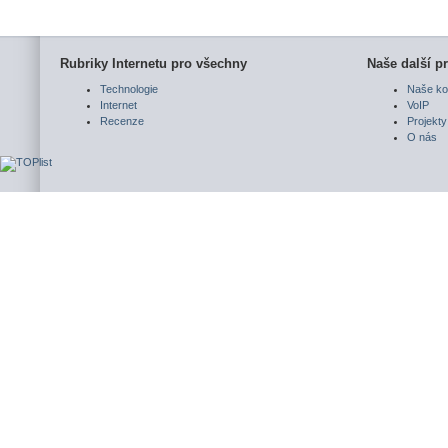
Rubriky Internetu pro všechny
Naše další pr
Technologie
Naše ko
Internet
VoIP
Recenze
Projekty
O nás