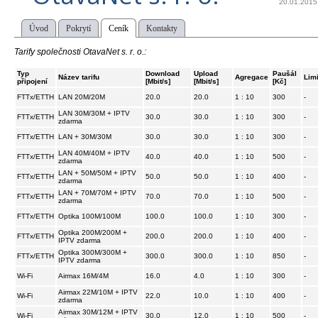
20.01.2015
Úvod
Pokrytí
Ceník
Kontakty
Tarify společnosti OtavaNet s. r. o.:
Typ
Download
Upload
Paušál
Název tarifu
Agregace
Limi
připojení
[Mbit/s]
[Mbit/s]
[Kč]
FTTx/ETTH
LAN 20M/20M
20.0
20.0
1 : 10
300
-
LAN 30M/30M + IPTV
FTTx/ETTH
30.0
30.0
1 : 10
300
-
zdarma
FTTx/ETTH
LAN + 30M/30M
30.0
30.0
1 : 10
300
-
LAN 40M/40M + IPTV
FTTx/ETTH
40.0
40.0
1 : 10
500
-
zdarma
LAN + 50M/50M + IPTV
FTTx/ETTH
50.0
50.0
1 : 10
400
-
zdarma
LAN + 70M/70M + IPTV
FTTx/ETTH
70.0
70.0
1 : 10
500
-
zdarma
FTTx/ETTH
Optika 100M/100M
100.0
100.0
1 : 10
300
-
Optika 200M/200M +
FTTx/ETTH
200.0
200.0
1 : 10
400
-
IPTV zdarma
Optika 300M/300M +
FTTx/ETTH
300.0
300.0
1 : 10
850
-
IPTV zdarma
Wi-Fi
Airmax 16M/4M
16.0
4.0
1 : 10
300
-
Airmax 22M/10M + IPTV
Wi-Fi
22.0
10.0
1 : 10
400
-
zdarma
Airmax 30M/12M + IPTV
Wi-Fi
30.0
12.0
1 : 10
500
-