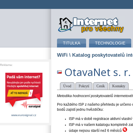
připojení k internetu
TITULKA
TECHNOLOGIE
WiFi
\ Katalog poskytovatelů int
Reklama:
OtavaNet s. r.
Úvod
Pokrytí
Ceník
Kontakty
Metodika hodnocení poskytovatelů internetového
Pro každého ISP z našeho přehledu je určeno o
bodů zajistí jednu hvězdičku:
www.eurosignal.cz
ISP má v době registrace aktivní vlast
ISP má v našem katalogu kompletně založe
údaje nejsou starší než 6 měsíců