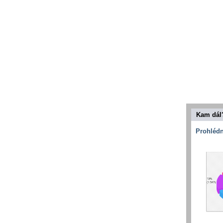
Kam dál
Prohlédn