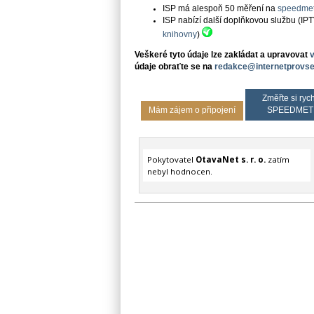
ISP má alespoň 50 měření na
speedmet
ISP nabízí další doplňkovou službu (IP
knihovny
)
Veškeré tyto údaje lze zakládat a upravovat
údaje obraťte se na
redakce@internetprovse
Změřte si rych
Mám zájem o připojení
SPEEDMET
Pokytovatel
OtavaNet s. r. o.
zatím
nebyl hodnocen.