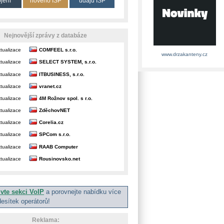
ojení
nového ISP
údajů ISP
Nejnovější zprávy z databáze
tualizace
COMFEEL s.r.o.
www.drzakanteny.cz
tualizace
SELECT SYSTEM, s.r.o.
tualizace
ITBUSINESS, s.r.o.
tualizace
vranet.cz
tualizace
4M Rožnov spol. s r.o.
tualizace
ZděchovNET
tualizace
Corelia.cz
tualizace
SPCom s.r.o.
tualizace
RAAB Computer
tualizace
Rousinovsko.net
ivte sekci VoIP
a porovnejte nabídku více
desítek operátorů!
Reklama: