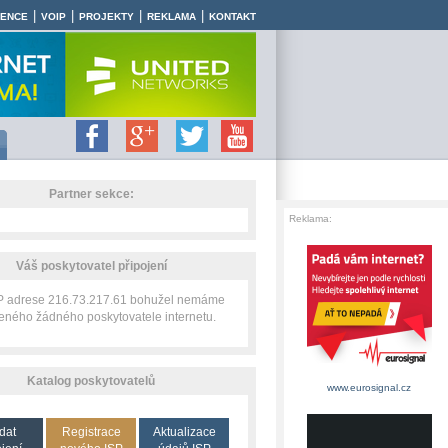
|
|
|
|
RENCE
VOIP
PROJEKTY
REKLAMA
KONTAKT
Partner sekce:
Reklama:
Váš poskytovatel připojení
IP adrese 216.73.217.61 bohužel nemáme
zeného žádného poskytovatele internetu.
Katalog poskytovatelů
www.eurosignal.cz
dat
Registrace
Aktualizace