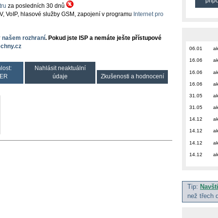
přip
ru
za posledních 30 dnů
TV, VoIP, hlasové služby GSM, zapojení v programu
Internet pro
v našem rozhraní
. Pokud jste ISP a nemáte ješte přístupové
chny.cz
06.01
ak
16.06
ak
lost:
Nahlásit neaktuální
16.06
ak
ER
údaje
Zkušenosti a hodnocení
16.06
ak
31.05
ak
31.05
ak
14.12
ak
14.12
ak
14.12
ak
14.12
ak
Tip:
Navšt
než třech 