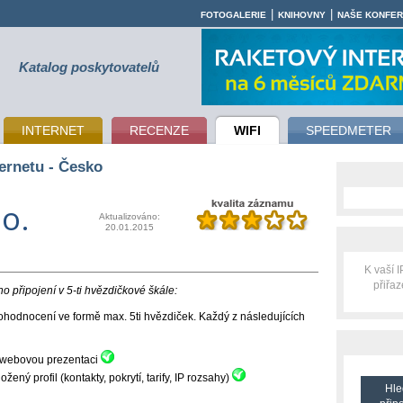
|
|
FOTOGALERIE
KNIHOVNY
NAŠE KONFE
Katalog poskytovatelů
INTERNET
RECENZE
WIFI
SPEEDMETER
ernetu - Česko
 o.
Aktualizováno:
20.01.2015
K vaší 
přiřa
 připojení v 5-ti hvězdičkové škále:
hodnocení ve formě max. 5ti hvězdiček. Každý z následujících
ní webovou prezentaci
ný profil (kontakty, pokrytí, tarify, IP rozsahy)
Hle