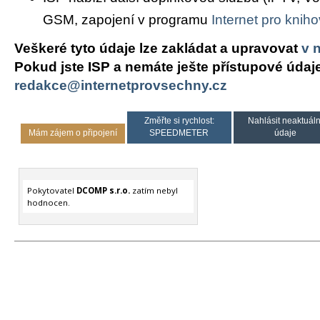
GSM, zapojení v programu
Internet pro knih
Veškeré tyto údaje lze zakládat a upravovat
v 
Pokud jste ISP a nemáte ješte přístupové údaj
redakce@internetprovsechny.cz
Změřte si rychlost:
Nahlásit neaktuáln
Mám zájem o připojení
SPEEDMETER
údaje
Pokytovatel
DCOMP s.r.o.
zatím nebyl
hodnocen.