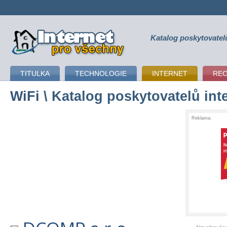
Katalog poskytovatel
připojení k internetu
TITULKA
TECHNOLOGIE
INTERNET
RE
WiFi
\ Katalog poskytovatelů int
Reklama: