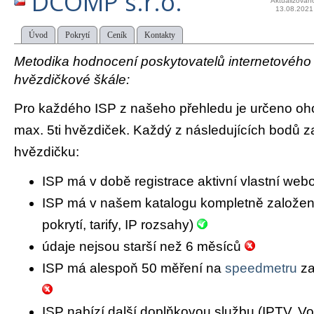
DCOMP s.r.o.
Aktualizován
13.08.2021
Úvod
Pokrytí
Ceník
Kontakty
Metodika hodnocení poskytovatelů internetového př
hvězdičkové škále:
Pro každého ISP z našeho přehledu je určeno oh
max. 5ti hvězdiček. Každý z následujících bodů za
hvězdičku:
ISP má v době registrace aktivní vlastní we
ISP má v našem katalogu kompletně založený 
pokrytí, tarify, IP rozsahy)
údaje nejsou starší než 6 měsíců
ISP má alespoň 50 měření na
speedmetru
za
ISP nabízí další doplňkovou službu (IPTV, Vo