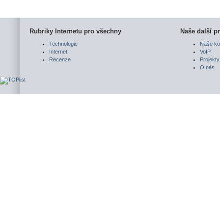
Rubriky Internetu pro všechny
Naše další pr
Technologie
Naše ko
Internet
VoIP
Recenze
Projekty
O nás