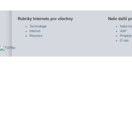
Rubriky Internetu pro všechny
Naše další pr
Technologie
Naše ko
Internet
VoIP
Recenze
Projekty
O nás