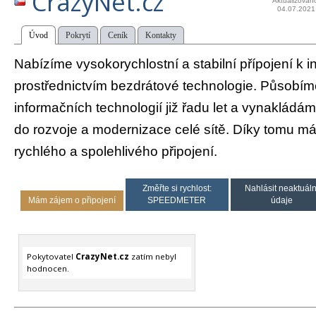
CrazyNet.cz
Aktualizován
04.07.2021
Úvod
Pokrytí
Ceník
Kontakty
Nabízíme vysokorychlostní a stabilní přípojení k i
prostřednictvím bezdrátové technologie. Působíme
informačních technologií již řadu let a vynaklád
do rozvoje a modernizace celé sítě. Díky tomu má
rychlého a spolehlivého připojení.
Změřte si rychlost:
Nahlásit neaktuáln
Mám zájem o připojení
SPEEDMETER
údaje
Pokytovatel
CrazyNet.cz
zatím nebyl
hodnocen.