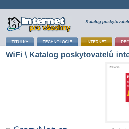
Katalog poskytovatel
připojení k internetu
TITULKA
TECHNOLOGIE
INTERNET
RE
WiFi
\ Katalog poskytovatelů int
Reklama: